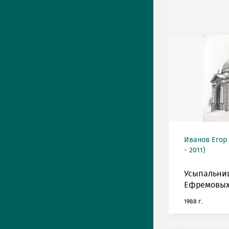
Иванов Егор
- 2011)
Усыпальни
Ефремовых
1988 г.