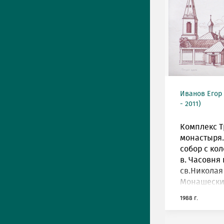
Иванов Егор
- 2011)
Комплекс Т
монастыря.
собор с ко
в. Часовня
св.Николая
Монашески
1988 г.