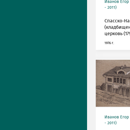
Иванов Егор
- 2011)
Спасско-Н
(кладбищен
церковь (179
1976 г.
Иванов Егор
- 2011)