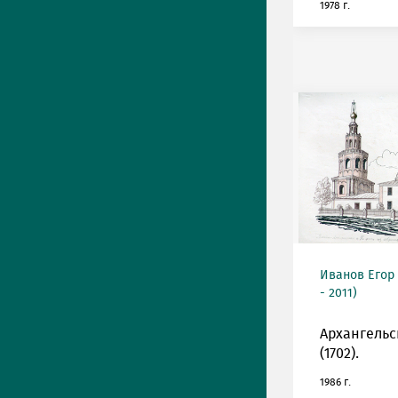
1978 г.
Иванов Егор
- 2011)
Архангельс
(1702).
1986 г.