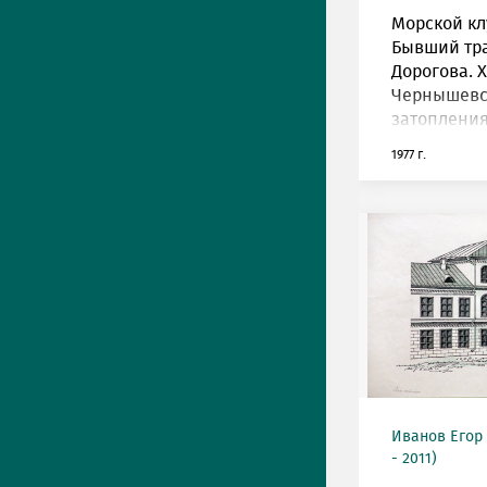
Морской кл
Бывший тр
Дорогова. XV
Чернышевск
затопления
1977 г.
Иванов Егор
- 2011)