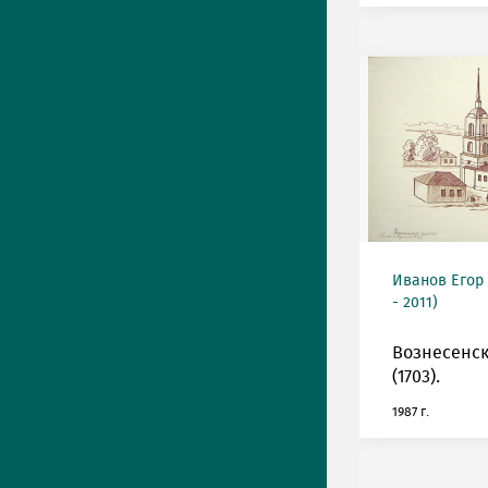
Иванов Егор
- 2011)
Вознесенск
(1703).
1987 г.