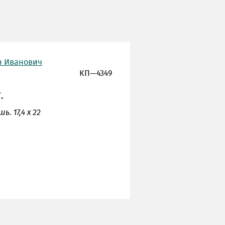
н Иванович
КП—4349
.
ь. 17,4 х 22