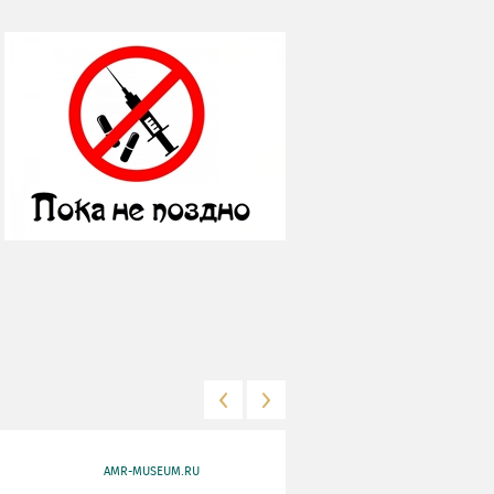
AMR-MUSEUM.RU
WWW.MKRF.RU