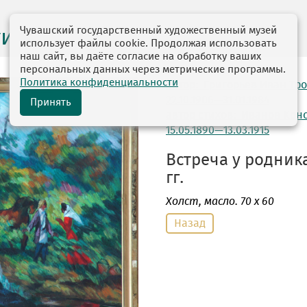
Чувашский государственный художественный музей
ги выставок
использует файлы cookie. Продолжая использовать
наш сайт, вы даёте согласие на обработку ваших
персональных данных через метрические программы.
Политика конфиденциальности
автор: Григорьев Иван Т
22.10.1906—31.01.1984
Принять
автор стихов: Иванов Кон
15.05.1890—13.03.1915
Встреча у родника
гг.
Холст
, масло. 70 х 60
Назад