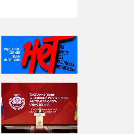
НИ ДНЯ БЕЗ ДАТЫ...
07 августа
Я встретил вас – и
всё былое...