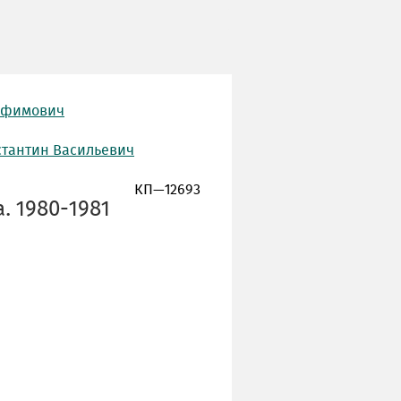
рофимович
стантин Васильевич
КП—12693
. 1980-1981