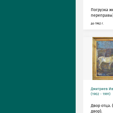
Погрузка же
переправы)
до 1962 г.
Дмитриев Ив
(1902 - 1991)
Двор отца.
двор).