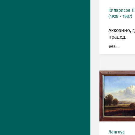
Кипарисов П
(1928 - 1987)
Аккозино, 
прадед.
1956 г.
Ланглуа