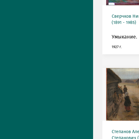
Сверчков Ни
(1891 - 1985)
Умыкание.
1927 г.
Степанов Ал
Степанович (