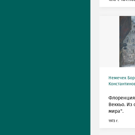
Немечек Бор
Константинов
Флоренция
Веккьо. Из 
мира".
1973 г.