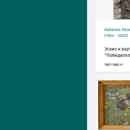
Кабачек Лео
(1924 - 2002)
Эскиз к ка
"Победител
1957-1960 гг.