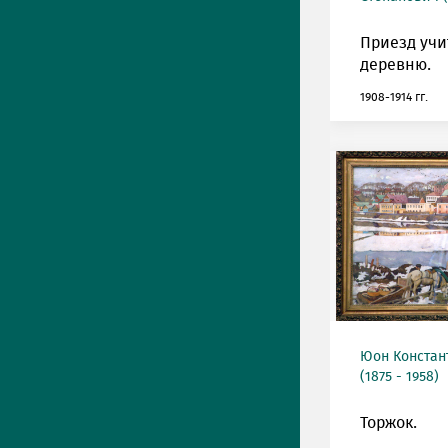
Приезд учи
деревню.
1908-1914 гг.
Юон Констан
(1875 - 1958)
Торжок.