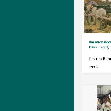
Кабачек Лео
(1924 - 2002)
Ростов Вел
1956 г.