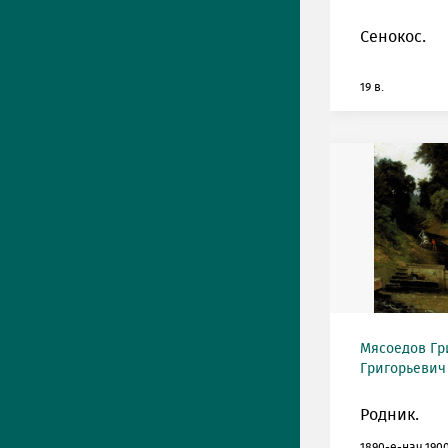
Сенокос.
19 в.
Мясоедов Гр
Григорьевич (
Родник.
1890-е-нач.1900