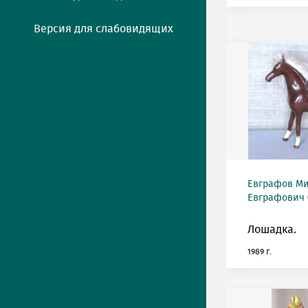
Версия для слабовидящих
Евграфов М
Евграфович (
Лошадка.
1989 г.