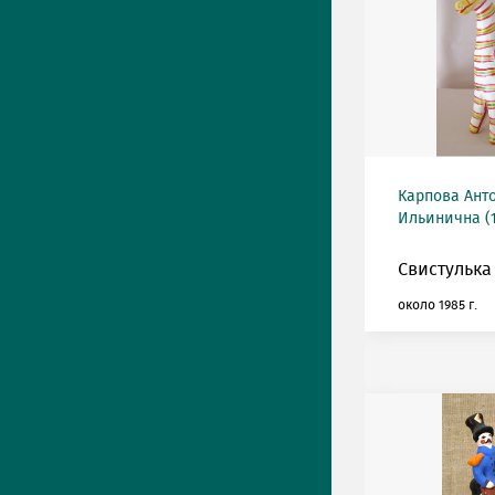
Карпова Ант
Ильинична (1
Свистулька
около 1985 г.