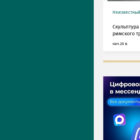
Неизвестный
Скульптура
римского т
нач.20 в.