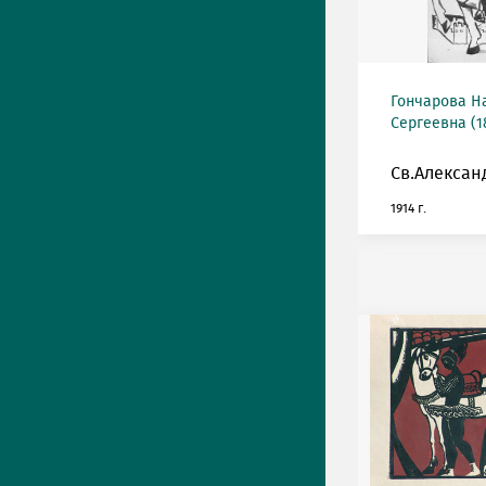
Гончарова Н
Сергеевна (18
Св.Алексан
1914 г.