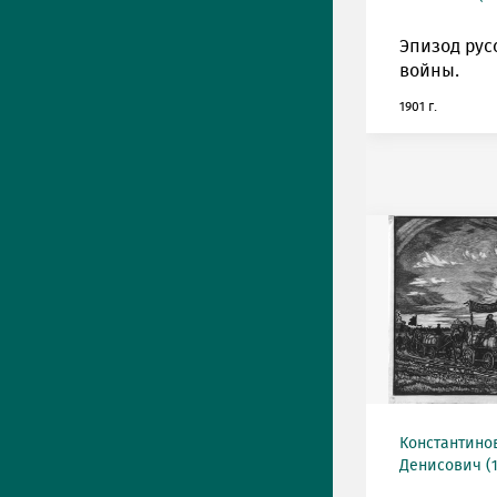
Эпизод рус
войны.
1901 г.
Константино
Денисович (19