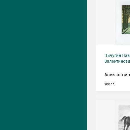
Пичугин Пав
Валентинович
Аничков мо
2007 г.