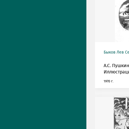
Быков Лев С
А.С. Пушкин
Иллюстрац
1970 г.