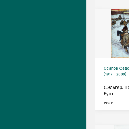
Осипов Фед
(1917 - 2009)
С.Эльгер. П
Бунт.
1959 г.