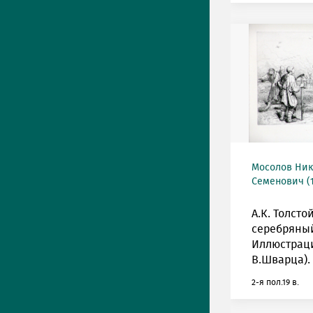
Мосолов Ни
Семенович (1
А.К. Толсто
серебряны
Иллюстрация
В.Шварца).
2-я пол.19 в.