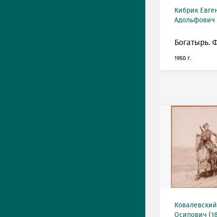
Кибрик Евге
Адольфович (
Богатырь. 
1950 г.
Ковалевский
Осипович (18