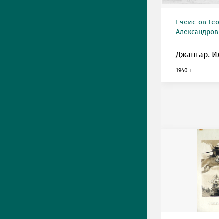
Ечеистов Ге
Александрови
Джангар. И
1940 г.