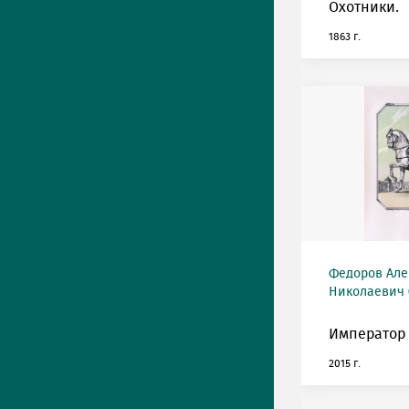
Охотники.
1863 г.
Федоров Але
Николаевич (
Император 
2015 г.