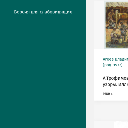
Версия для слабовидящих
Агеев Влади
(род. 1932)
А.Трофимо
узоры. Илл
1980 г.