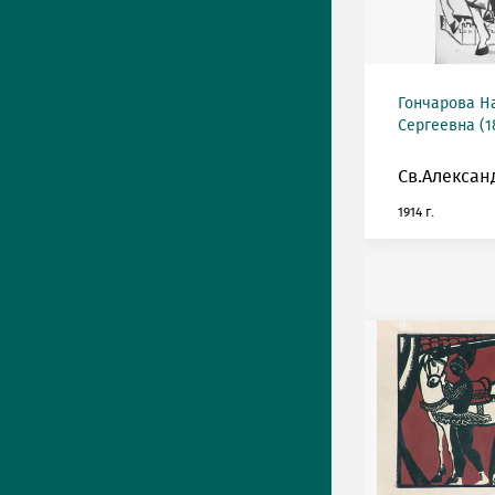
Гончарова Н
Сергеевна (18
Св.Алексан
1914 г.