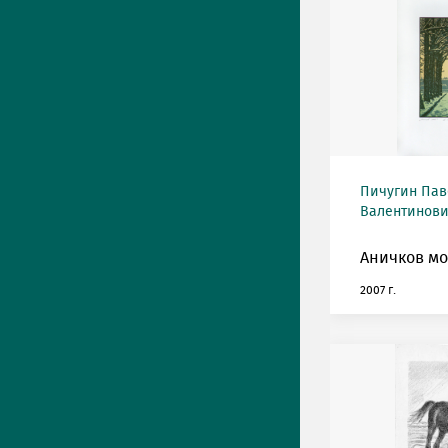
Пичугин Пав
Валентинович
Аничков мо
2007 г.