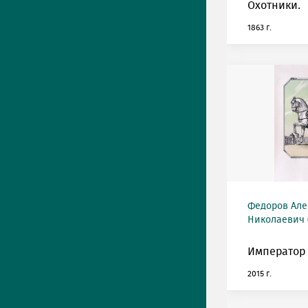
Охотники.
1863 г.
Федоров Але
Николаевич (
Император 
2015 г.