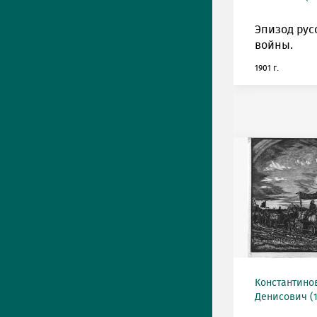
Эпизод рус
войны.
1901 г.
Константино
Денисович (19