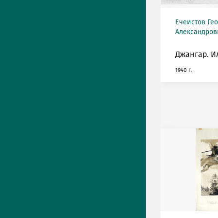
Ечеистов Ге
Александрови
Джангар. И
1940 г.