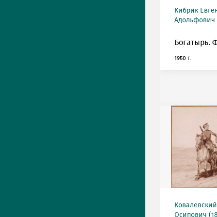
Кибрик Евге
Адольфович (
Богатырь. 
1950 г.
Ковалевский
Осипович (18