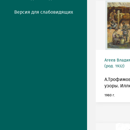
Версия для слабовидящих
Агеев Влади
(род. 1932)
А.Трофимо
узоры. Илл
1980 г.