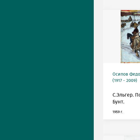
Осипов Фед
(1917 - 2009)
С.Эльгер. П
Бунт.
1959 г.