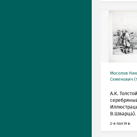
Мосолов Ни
Семенович (1
А.К. Толсто
серебряны
Иллюстрация
В.Шварца).
2-я пол.19 в.