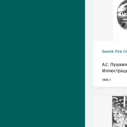
Быков Лев С
А.С. Пушкин
Иллюстрац
1970 г.