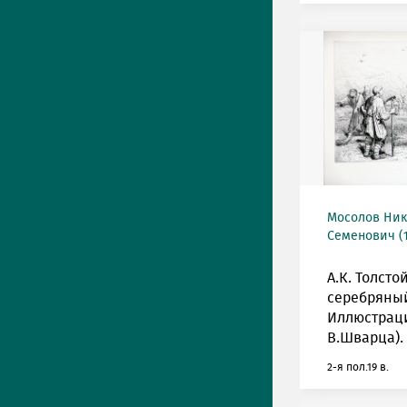
Мосолов Ни
Семенович (1
А.К. Толсто
серебряны
Иллюстрация
В.Шварца).
2-я пол.19 в.