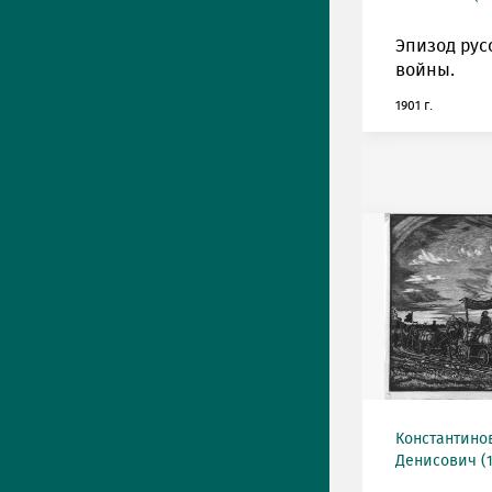
Эпизод рус
войны.
1901 г.
Константино
Денисович (19