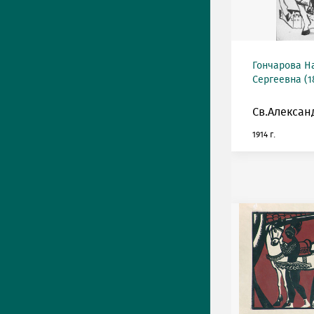
Гончарова Н
Сергеевна (18
Св.Алексан
1914 г.