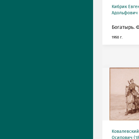
Кибрик Евге
Адольфович (
Богатырь. 
1950 г.
Ковалевский
Осипович (18