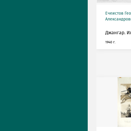
Ечеистов Ге
Александрови
Джангар. И
1940 г.