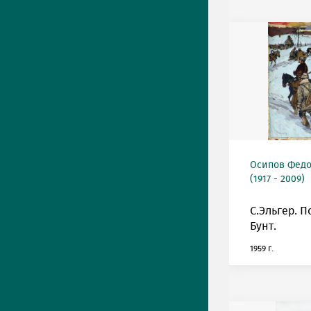
Осипов Фед
(1917 - 2009)
С.Эльгер. П
Бунт.
1959 г.