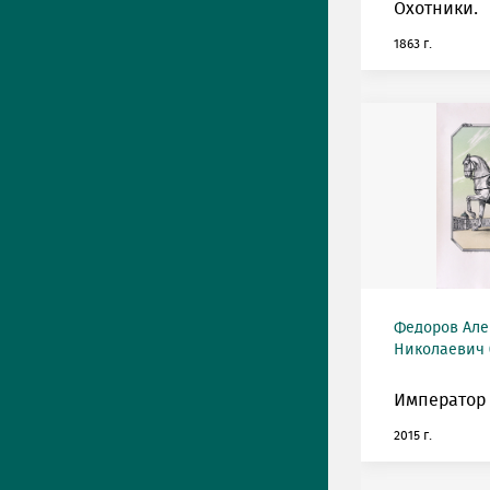
Охотники.
1863 г.
Федоров Але
Николаевич (
Император 
2015 г.