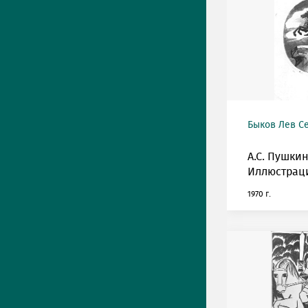
Быков Лев С
А.С. Пушкин
Иллюстрац
1970 г.