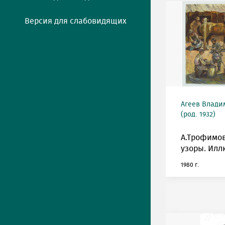
Версия для слабовидящих
Агеев Влади
(род. 1932)
А.Трофимо
узоры. Илл
1980 г.