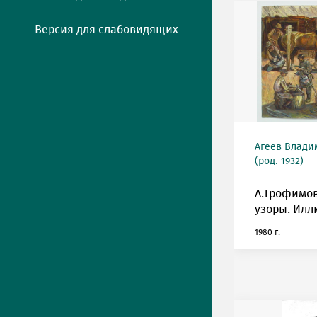
Версия для слабовидящих
Агеев Влади
(род. 1932)
А.Трофимо
узоры. Илл
1980 г.