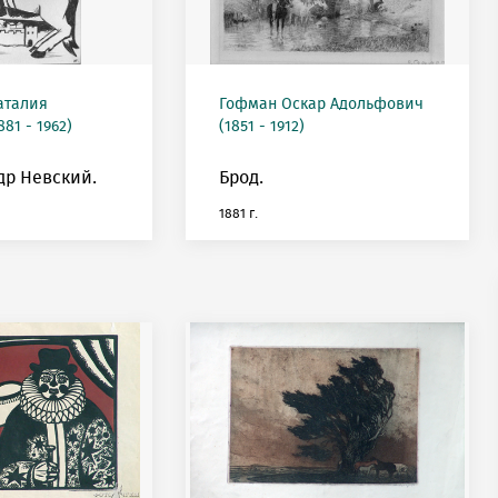
аталия
Гофман Оскар Адольфович
81 - 1962)
(1851 - 1912)
др Невский.
Брод.
1881 г.