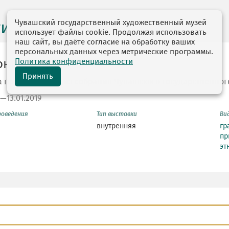
Чувашский государственный художественный музей
ги выставок
использует файлы cookie. Продолжая использовать
наш сайт, вы даёте согласие на обработку ваших
персональных данных через метрические программы.
Политика конфиденциальности
они, кони!.."
Принять
а произведений из собрания Чувашского государственног
8—13.01.2019
роведения
Тип выставки
Ви
внутренняя
гр
пр
эт