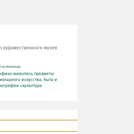
о художественного музея
д источника
афика
живопись
предметы
икладного искусства, быта и
нографии
скульптура