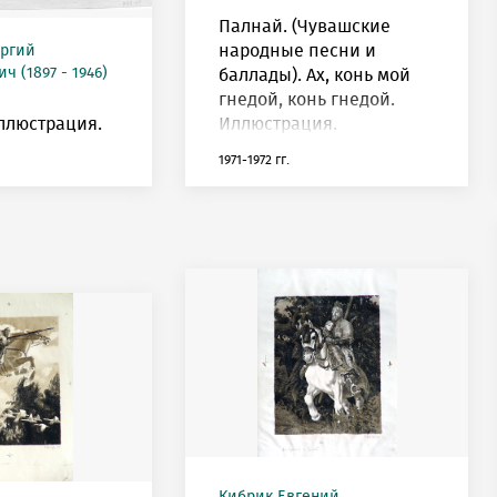
Палнай. (Чувашские
народные песни и
оргий
ч (1897 - 1946)
баллады). Ах, конь мой
гнедой, конь гнедой.
ллюстрация.
Иллюстрация.
1971-1972 гг.