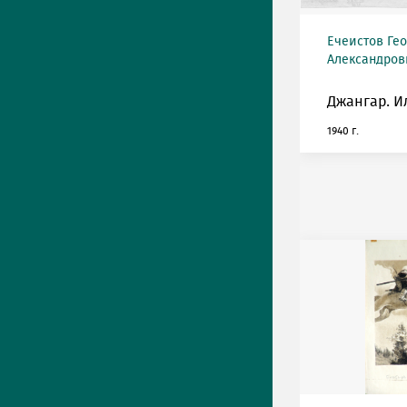
Ечеистов Ге
Александрови
Джангар. И
1940 г.