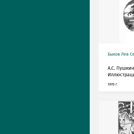
Быков Лев С
А.С. Пушкин
Иллюстрац
1970 г.