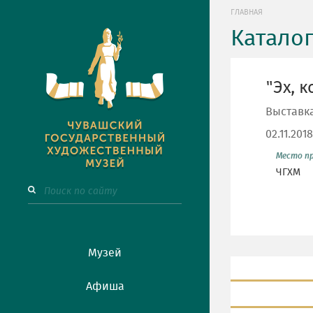
ГЛАВНАЯ
Катало
"Эх, к
Выставк
02.11.201
Место п
ЧГХМ
Музей
Афиша