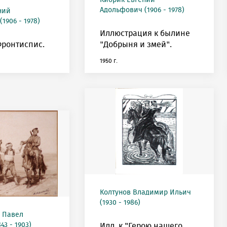
Кибрик Евгений
Адольфович (1906 - 1978)
ний
1906 - 1978)
Иллюстрация к былине
Фронтиспис.
"Добрыня и змей".
1950 г.
Колтунов Владимир Ильич
(1930 - 1986)
 Павел
43 - 1903)
Илл. к "Герою нашего