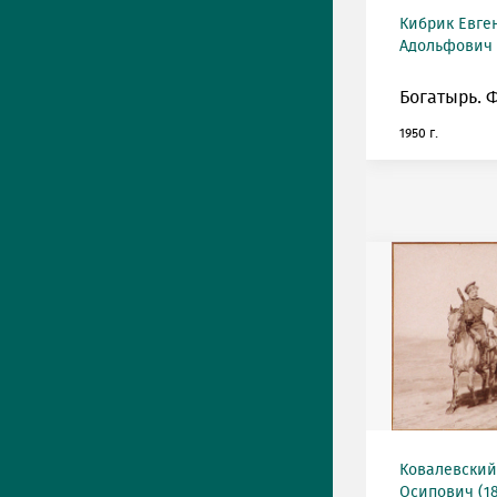
Кибрик Евге
Адольфович (
Богатырь. 
1950 г.
Ковалевский
Осипович (18