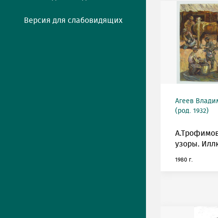
Версия для слабовидящих
Агеев Влади
(род. 1932)
А.Трофимо
узоры. Илл
1980 г.