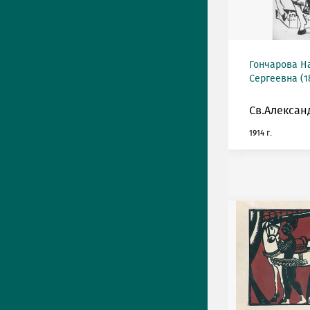
Гончарова Н
Сергеевна (18
Св.Алексан
1914 г.