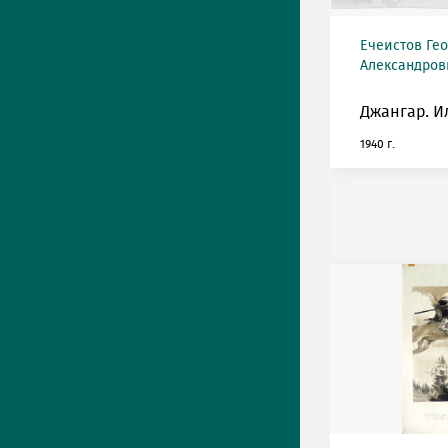
Ечеистов Ге
Александрови
Джангар. И
1940 г.