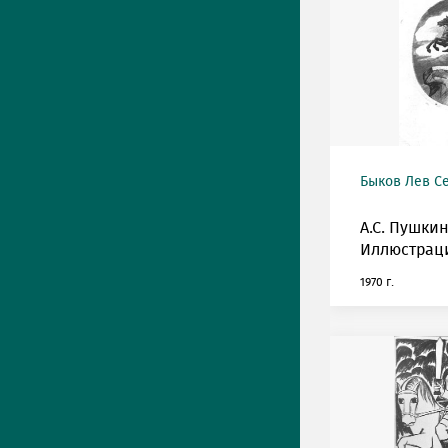
Быков Лев С
А.С. Пушкин
Иллюстрац
1970 г.