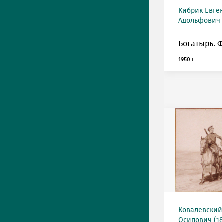
Кибрик Евге
Адольфович (
Богатырь. 
1950 г.
Ковалевский
Осипович (18