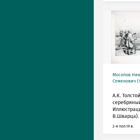
Мосолов Ни
Семенович (1
А.К. Толсто
серебряны
Иллюстрация
В.Шварца).
2-я пол.19 в.