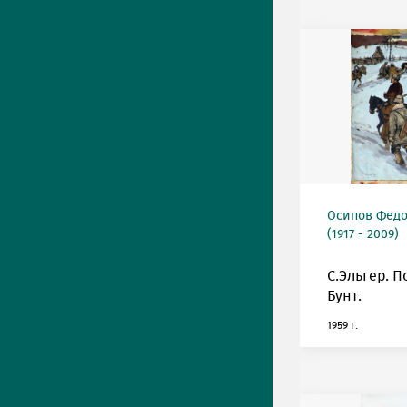
Осипов Фед
(1917 - 2009)
С.Эльгер. П
Бунт.
1959 г.