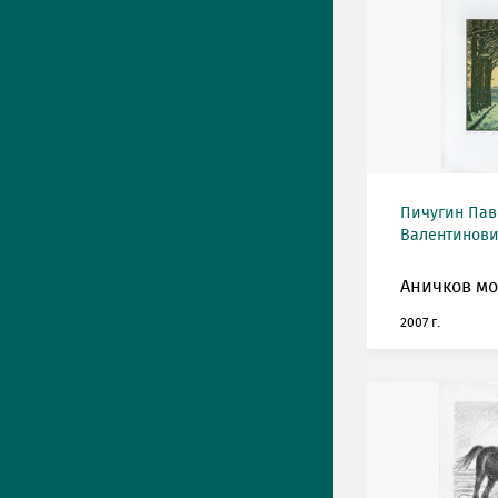
Пичугин Пав
Валентинович
Аничков мо
2007 г.