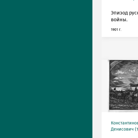
Эпизод рус
войны.
1901 г.
Константино
Денисович (19