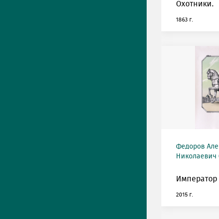
Охотники.
1863 г.
Федоров Але
Николаевич (
Император 
2015 г.