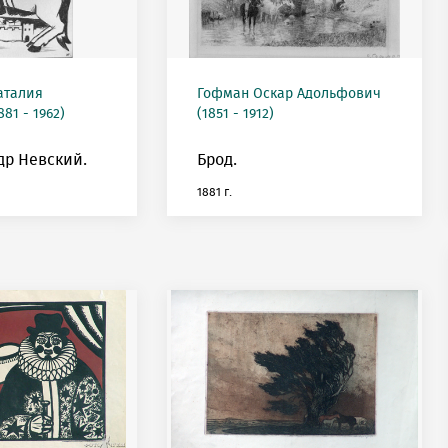
аталия
Гофман Оскар Адольфович
81 - 1962)
(1851 - 1912)
др Невский.
Брод.
1881 г.