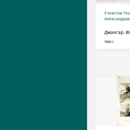
Ечеистов Ге
Александрови
Джангар. И
1940 г.