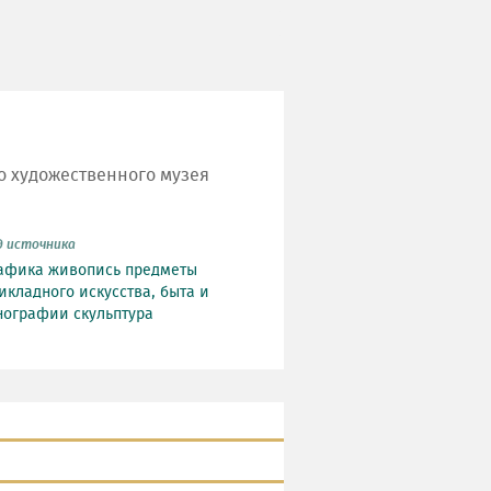
о художественного музея
д источника
афика
живопись
предметы
икладного искусства, быта и
нографии
скульптура