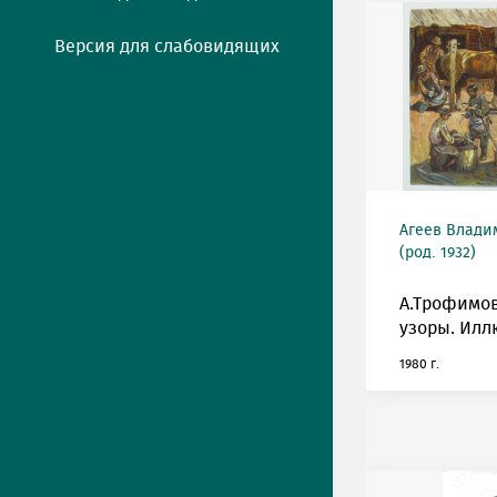
Версия для слабовидящих
Агеев Влади
(род. 1932)
А.Трофимо
узоры. Илл
1980 г.