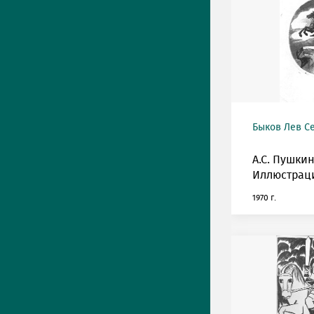
Быков Лев С
А.С. Пушкин
Иллюстрац
1970 г.