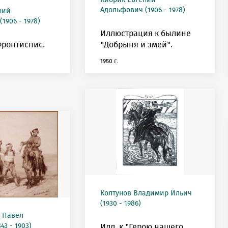
Кибрик Евгений
Адольфович (1906 - 1978)
ний
1906 - 1978)
Иллюстрация к былине
Фронтиспис.
"Добрыня и змей".
1950 г.
Колтунов Владимир Ильич
(1930 - 1986)
 Павел
43 - 1903)
Илл. к "Герою нашего