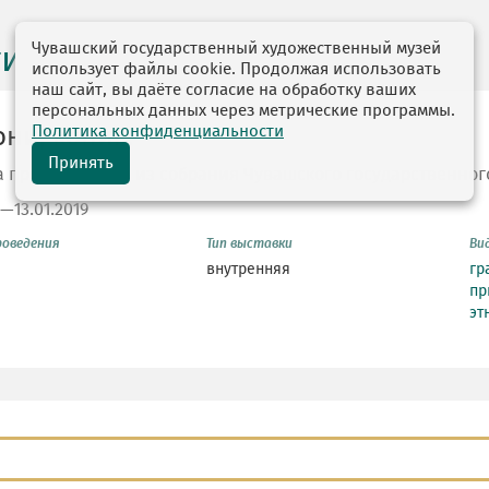
Чувашский государственный художественный музей
ги выставок
использует файлы cookie. Продолжая использовать
наш сайт, вы даёте согласие на обработку ваших
персональных данных через метрические программы.
Политика конфиденциальности
они, кони!.."
Принять
а произведений из собрания Чувашского государственног
8—13.01.2019
роведения
Тип выставки
Ви
внутренняя
гр
пр
эт