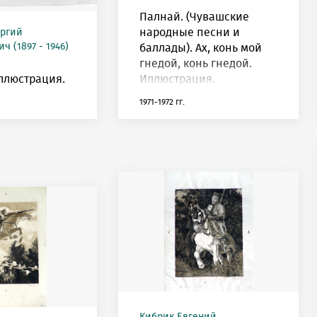
Палнай. (Чувашские
народные песни и
оргий
ч (1897 - 1946)
баллады). Ах, конь мой
гнедой, конь гнедой.
ллюстрация.
Иллюстрация.
1971-1972 гг.