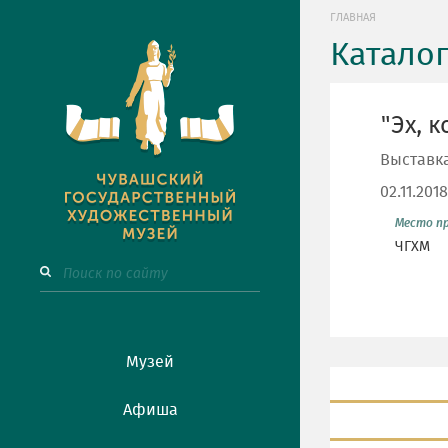
ГЛАВНАЯ
Катало
"Эх, к
Выставк
02.11.201
Место п
ЧГХМ
Музей
Афиша