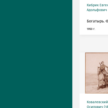
Кибрик Евге
Адольфович (
Богатырь. 
1950 г.
Ковалевский
Осипович (18