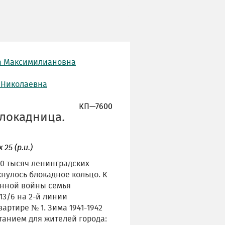
а Максимилиановна
 Николаевна
КП—7600
блокадница.
х 25 (р.и.)
00 тысяч ленинградских
кнулось блокадное кольцо. К
енной войны семья
13/6 на 2-й линии
артире № 1. Зима 1941-1942
танием для жителей города: