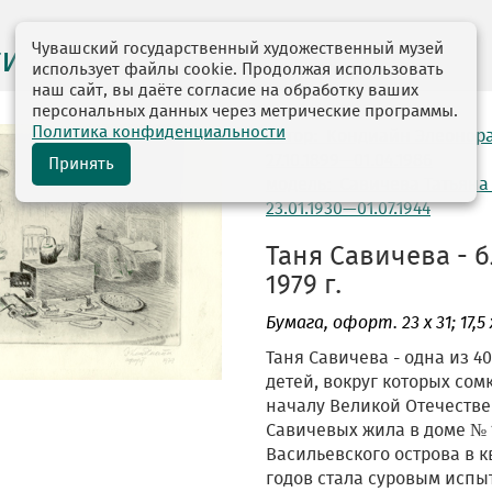
Чувашский государственный художественный музей
ги выставок
использует файлы cookie. Продолжая использовать
наш сайт, вы даёте согласие на обработку ваших
персональных данных через метрические программы.
Политика конфиденциальности
автор: Кондиайн Элеонор
27.10.1899—01.04.1986
Принять
модель: Савичева Татьяна
23.01.1930—01.07.1944
Таня Савичева - 
1979 г.
Бумага
, офорт. 23 х 31; 17,5 
Таня Савичева - одна из 4
детей, вокруг которых сом
началу Великой Отечеств
Савичевых жила в доме № 
Васильевского острова в кв
годов стала суровым испы