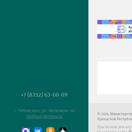
+7 (8352) 63-60-09
г. Чебоксары, ул. Калинина, 60
2026
, Министерст
hudmuz1@rchuv.ru
Чувашской Республ
При полном или час