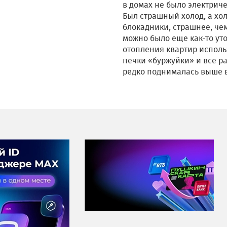
в домах не было электриче
Был страшный холод, а хол
блокадники, страшнее, чем
можно было еще как-то утол
отопления квартир испол
печки «буржуйки» и все р
редко поднималась выше в