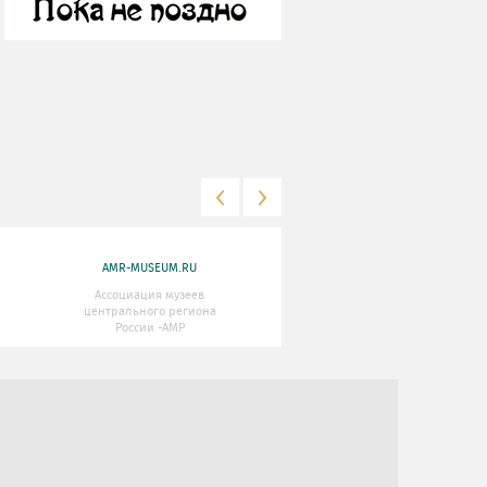
AMR-MUSEUM.RU
WWW.MKRF.RU
Ассоциация музеев
Министерство Культуры
центрального региона
Российской Федерации
России -АМР