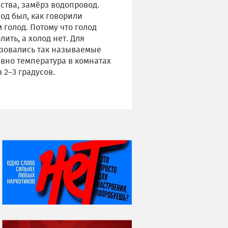
ства, замёрз водопровод.
од был, как говорили
 голод. Потому что голод
ить, а холод нет. Для
ьзовались так называемые
авно температура в комнатах
 2–3 градусов.
НИ ДНЯ БЕЗ ДАТЫ...
07 августа
Я встретил вас – и
всё былое...