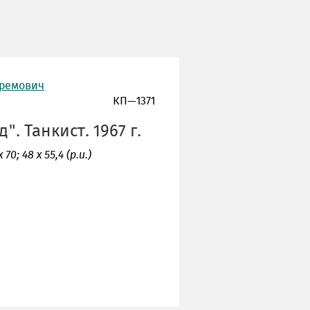
фремович
КП—1371
. Танкист. 1967 г.
70; 48 х 55,4 (р.и.)