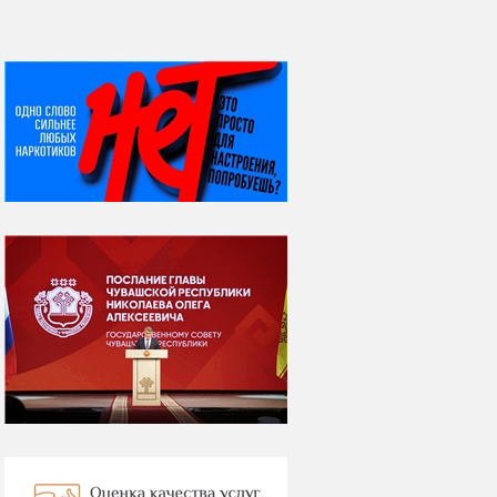
НИ ДНЯ БЕЗ ДАТЫ...
07 августа
Я встретил вас – и
всё былое...