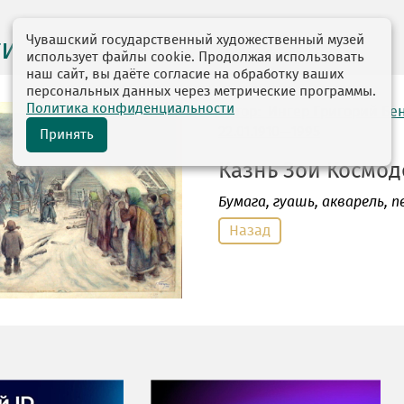
Чувашский государственный художественный музей
ги выставок
использует файлы cookie. Продолжая использовать
наш сайт, вы даёте согласие на обработку ваших
персональных данных через метрические программы.
Политика конфиденциальности
автор: Ингер Григорий Б
22.01.1910—1995
Принять
Казнь Зои Космоде
Бумага
, гуашь, акварель, пе
Назад