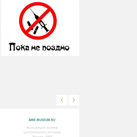
AMR-MUSEUM.RU
WWW.MKRF.RU
Ассоциация музеев
Министерство Культуры
центрального региона
Российской Федерации
России -АМР