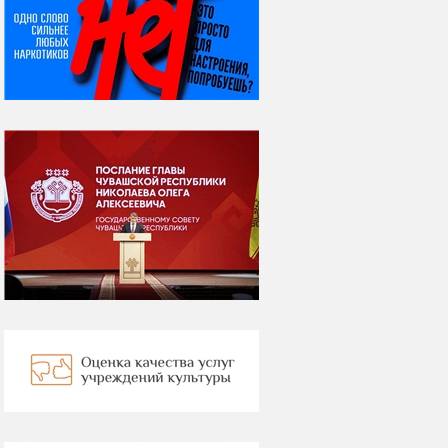
07 августа
Я встретил вас – и
всё былое...