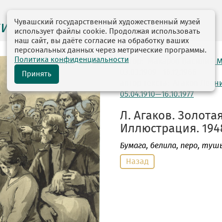
Чувашский государственный художественный музей
ги выставок
использует файлы cookie. Продолжая использовать
наш сайт, вы даёте согласие на обработку ваших
персональных данных через метрические программы.
Политика конфиденциальности
автор: Макаров Василий 
03.03.1909—16.12.1966
Принять
автор текста: Агаков Лео
05.04.1910—16.10.1977
Л. Агаков. Золота
Иллюстрация. 1948
Бумага
, белила, перо, тушь.
Назад