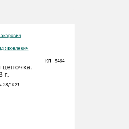
Макарович
нид Яковлевич
КП—5464
я цепочка.
 г.
 28,1 х 21