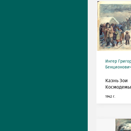
Ингер Григо
Бенционович 
Казнь Зои
Космодемь
1942 г.