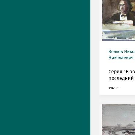
Волков Нико
Николаевич (
Серия "В э
последний 
1943 г.