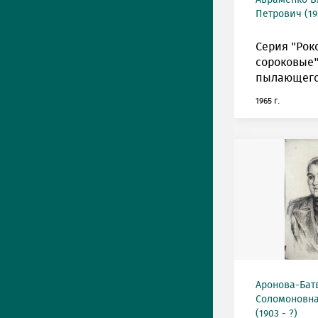
Авраменко 
Петрович (193
Серия "Рок
сороковые"
пылающего
1965 г.
Аронова-Бат
Соломоновна
(1903 - ?)