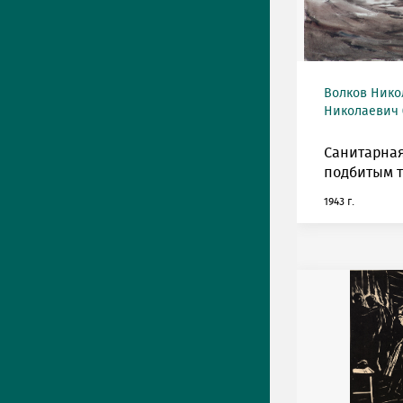
Волков Нико
Николаевич (
Санитарная
подбитым т
1943 г.