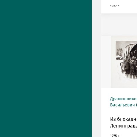
1977 г.
Дранишнико
Васильевич (
Из блокадн
Ленинграда
1975 г.