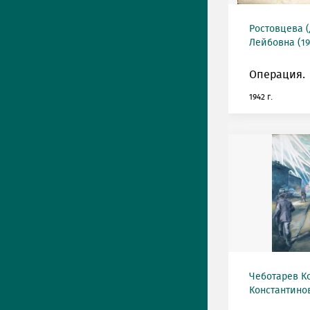
Ростовцева 
Лейбовна (19
Операция.
1942 г.
Чеботарев К
Константинов