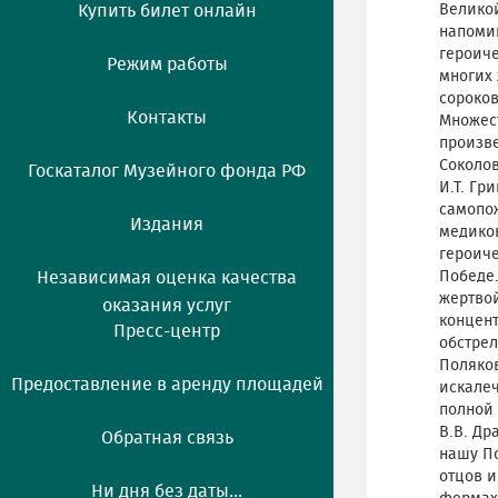
Купить билет онлайн
Великой
напомин
героич
Режим работы
многих 
сороков
Контакты
Множес
произве
Соколов
Госкаталог Музейного фонда РФ
И.Т. Гр
самопо
Издания
медиков
героич
Независимая оценка качества
Победе
жертвой
оказания услуг
концен
Пресс-центр
обстрел
Поляков
Предоставление в аренду площадей
искалеч
полной 
В.В. Др
Обратная связь
нашу П
отцов и
Ни дня без даты...