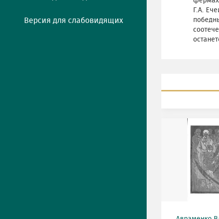
фермах.
Г.А. Еч
Версия для слабовидящих
победны
соотече
останет