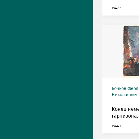
1947 г.
Бочков Феод
Николаевич (
Конец нем
гарнизона.
1944 г.