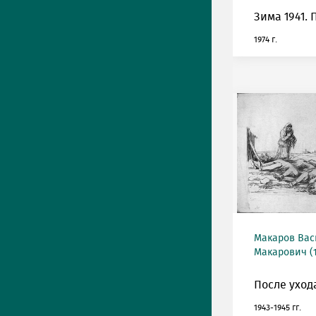
Зима 1941.
1974 г.
Макаров Ва
Макарович (1
После уход
1943-1945 гг.