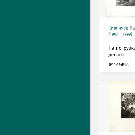
Кирпичев Па
(1904 - 1999)
На погрузк
десант.
1944-1945 гг.