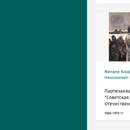
Минаев Вла
Николаевич (
Партизанка
"Советская
Отечествен
1968-1970 гг.