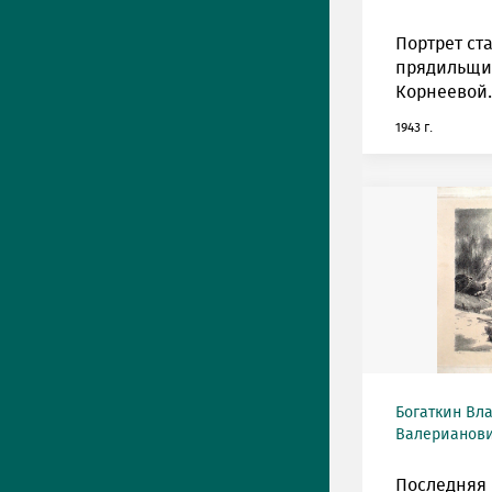
Портрет ст
прядильщи
Корнеевой.
1943 г.
Богаткин Вл
Валерианович
Последняя 