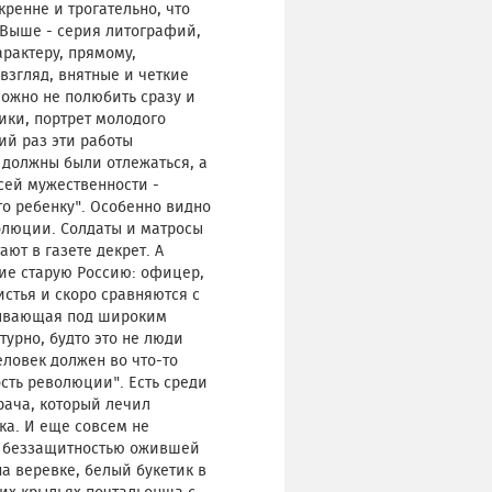
кренне и трогательно, что
. Выше - серия литографий,
арактеру, прямому,
взгляд, внятные и четкие
ложно не полюбить сразу и
тики, портрет молодого
ий раз эти работы
и должны были отлежаться, а
сей мужественности -
то ребенку". Особенно видно
волюции. Солдаты и матросы
ют в газете декрет. А
ие старую Россию: офицер,
стья и скоро сравняются с
крывающая под широким
урно, будто это не люди
ловек должен во что-то
ость революции". Есть среди
рача, который лечил
чка. И еще совсем не
й беззащитностью ожившей
а веревке, белый букетик в