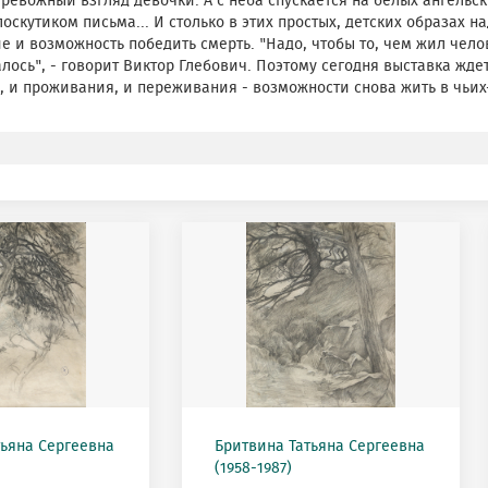
тревожный взгляд девочки. А с неба спускается на белых ангельс
оскутиком письма... И столько в этих простых, детских образах 
е и возможность победить смерть. "Надо, чтобы то, чем жил чело
лось", - говорит Виктор Глебович. Поэтому сегодня выставка жд
, и проживания, и переживания - возможности снова жить в чьих
тьяна Сергеевна
Бритвина Татьяна Сергеевна
(1958-1987)