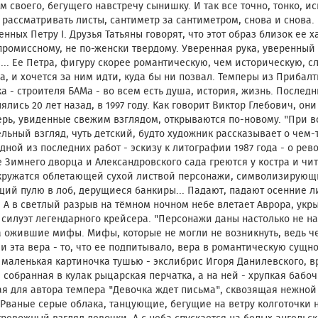
м своего, бегущего навстречу сынишку. И так все точно, тонко, ис
 рассматривать листы, сантиметр за сантиметром, снова и снова
нных Петру I. Друзья Татьяны говорят, что этот образ близок ее х
ромиссному, не по-женски твердому. Уверенная рука, уверенный 
... Ее Петра, фигуру скорее романтическую, чем историческую, с
а, и хочется за ним идти, куда бы ни позвал. Темперы из Прибал
а - строителя БАМа - во всем есть душа, история, жизнь. Последн
ялись 20 лет назад, в 1997 году. Как говорит Виктор Глебович, он
ерь, увиденные свежим взглядом, открываются по-новому. "При в
льный взгляд, чуть детский, будто художник рассказывает о чем-
одной из последних работ - эскизу к литографии 1987 года - о ре
 Зимнего дворца и Александровского сада греются у костра и чита
 кружатся облетающей сухой листвой персонажи, символизирующ
ий пулю в лоб, дерущиеся банкиры... Падают, падают осенние ли
 А в светлый разрыв на тёмном ночном небе влетает Аврора, у
силуэт легендарного крейсера. "Персонажи даны настолько не нат
а ожившие мифы. Мифы, которые не могли не возникнуть, ведь че
 и эта вера - то, что ее подпитывало, вера в романтическую сущн
 маленькая картиночка тушью - экслибрис Игоря Данилевского, в
: собранная в кулак рыцарская перчатка, а на ней - хрупкая бабо
ая для автора темпера "Девочка ждет письма", сквозящая нежно
 Рваные серые облака, танцующие, бегущие на ветру колготочки н