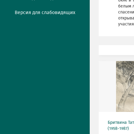
окне и 
белым л
Версия для слабовидящих
спасени
открыва
участия
Бритвина Та
(1958-1987)