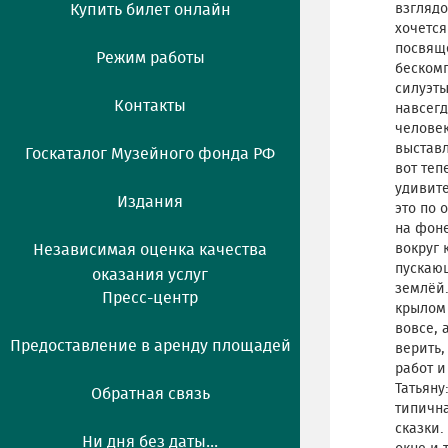
Купить билет онлайн
взглядо
хочется
посвяще
Режим работы
бескомп
силуэты
Контакты
навсегд
человек
выставл
Госкаталог Музейного фонда РФ
вот теп
удивите
Издания
это по 
на фоне
Независимая оценка качества
вокруг
пускающ
оказания услуг
землёй.
Пресс-центр
крылом 
вовсе, 
Предоставление в аренду площадей
верить,
работ и
Татьяну
Обратная связь
типичн
сказки.
Ни дня без даты...