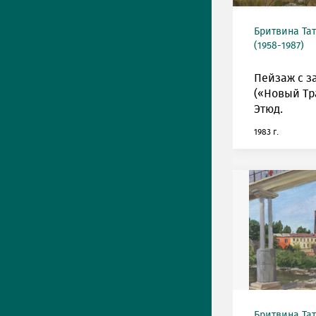
Бритвина Та
(1958-1987)
Пейзаж с з
(«Новый Тр
Этюд.
1983 г.
Бритвина Та