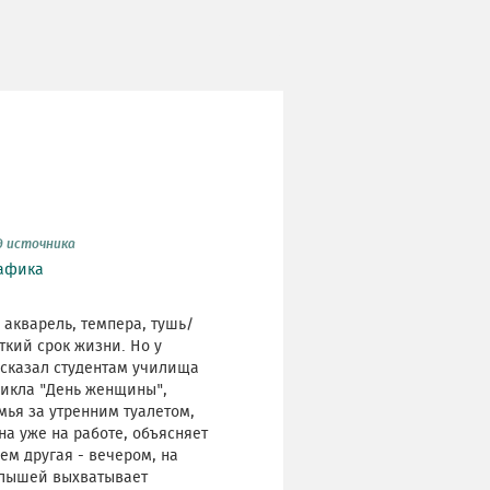
д источника
афика
 акварель, темпера, тушь/
ткий срок жизни. Но у
ассказал студентам училища
цикла "День женщины",
мья за утренним туалетом,
на уже на работе, объясняет
ем другая - вечером, на
малышей выхватывает