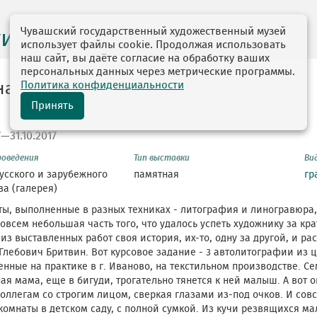
Чувашский государственный художественный музей
ги выставок
использует файлы cookie. Продолжая использовать
наш сайт, вы даёте согласие на обработку ваших
персональных данных через метрические программы.
Политика конфиденциальности
на Бритвина (1958 - 1987)
Принять
7—31.10.2017
роведения
Тип выставки
Ви
усского и зарубежного
памятная
гр
ва (галерея)
ты, выполненные в разных техниках - литография и линогравюра,
совсем небольшая часть того, что удалось успеть художнику за кра
из выставленных работ своя история, их-то, одну за другой, и р
Глебович Бритвин. Вот курсовое задание - 3 автолитографии из 
нные на практике в г. Иваново, на текстильном производстве. Се
ая мама, еще в бигуди, трогательно тянется к ней малыш. А вот о
коллегам со строгим лицом, сверкая глазами из-под очков. И совс
комнаты в детском саду, с полной сумкой. Из кучи резвящихся 