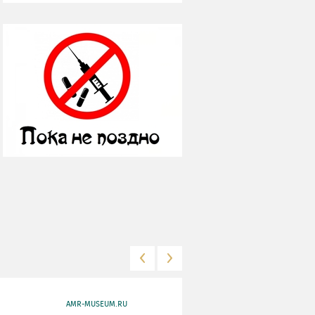
AMR-MUSEUM.RU
WWW.MKRF.RU