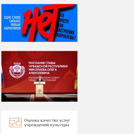
НИ ДНЯ БЕЗ ДАТЫ...
07 августа
Я встретил вас – и
всё былое...