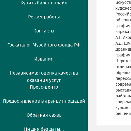
Купить билет онлайн
искусст
художес
Россий
Режим работы
объеди
графиче
Контакты
карикат
А.Г. Ак
А.Д. Шм
Госкаталог Музейного фонда РФ
Дранишн
графич
Издания
Церетел
отлича
Независимая оценка качества
обращаю
переосм
оказания услуг
соврем
Пресс-центр
выставк
работа
Предоставление в аренду площадей
соврем
художес
решений
Обратная связь
Ни дня без даты...