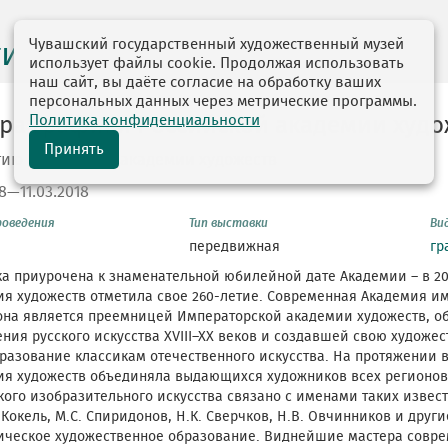
Чувашский государственный художественный музей
ги выставок
использует файлы cookie. Продолжая использовать
наш сайт, вы даёте согласие на обработку ваших
персональных данных через метрические программы.
Политика конфиденциальности
ра графики Российской академии худо
Принять
тию Российской академии художеств
8—11.03.2018
роведения
Тип выставки
Ви
передвижная
гр
а приурочена к знаменательной юбилейной дате Академии – в 20
я художеств отметила свое 260-летие. Современная Академия и
 она является преемницей Императорской академии художеств, 
ния русского искусства XVIII–XX веков и создавшей свою художе
разование классикам отечественного искусства. На протяжении 
ия художеств объединяла выдающихся художников всех регионов
ого изобразительного искусства связано с именами таких изве
. Кокель, М.С. Спиридонов, Н.К. Сверчков, Н.В. Овчинников и друг
ическое художественное образование. Виднейшие мастера совре