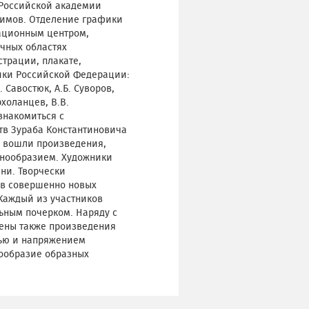
 Российской академии
офимов. Отделение графики
ационным центром,
чных областях
страции, плакате,
ники Российской Федерации:
. Савостюк, А.Б. Суворов,
рхоланцев, В.В.
знакомиться с
в Зураба Константиновича
и вошли произведения,
нообразием. Художники
ни. Творчески
 в совершенно новых
Каждый из участников
льным почерком. Наряду с
ены также произведения
тью и напряжением
нообразие образных