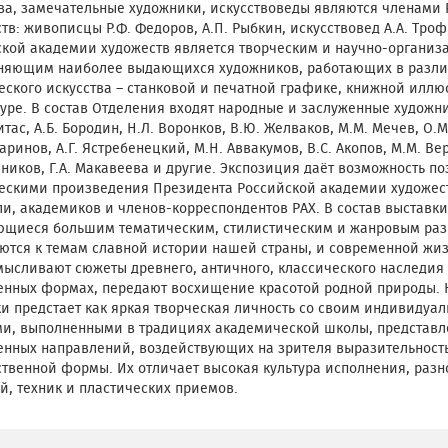
ва, замечательные художники, искусствоведы являются членами
тв: живописцы Р.Ф. Федоров, А.П. Рыбкин, искусствовед А.А. Тр
ской академии художеств является творческим и научно-организ
няющим наиболее выдающихся художников, работающих в разли
ского искусства – станковой и печатной графике, книжной иллю
уре. В состав Отделения входят народные и заслуженные худож
ритас, А.Б. Бородин, Н.Л. Воронков, В.Ю. Желваков, М.М. Мечев, О.М
аринов, А.Г. Ястребенецкий, М.Н. Аввакумов, В.С. Акопов, М.М. Ве
иков, Г.А. Макавеева и другие. Экспозиция даёт возможность по
ескими произведения Президента Российской академии художест
и, академиков и членов-корреспондентов РАХ. В состав выставк
ющиеся большим тематическим, стилистическим и жанровым раз
тся к темам славной истории нашей страны, и современной жиз
ысливают сюжеты древнего, античного, классического наследия
енных формах, передают восхищение красотой родной природы. 
и предстает как яркая творческая личность со своим индивидуа
ми, выполненными в традициях академической школы, представл
енных направлений, воздействующих на зрителя выразительнос
твенной формы. Их отличает высокая культура исполнения, раз
, техник и пластических приемов.