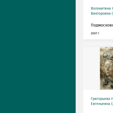
Волокитина 
Викторовна (
Подмосковн
2007 г.
Григорьева 
Евгеньевна (