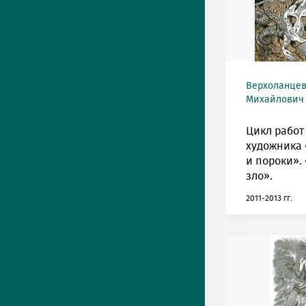
Верхоланце
Михайлович (
Цикл работ
художника
и пороки».
зло».
2011-2013 гг.