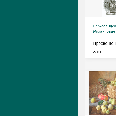
Верхоланце
Михайлович (
Просвещен
2015 г.