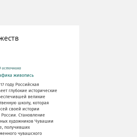
жеств
д источника
афика
живопись
17 году Российская
меет глубокие исторические
обеспечившей великие
ственную школу, которая
всей своей истории
 России. Становление
стных художников Чувашии
ие, получивших
менного чувашского