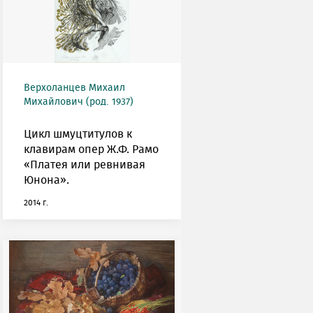
Верхоланцев Михаил
Михайлович (род. 1937)
Цикл шмуцтитулов к
клавирам опер Ж.Ф. Рамо
«Платея или ревнивая
Юнона».
2014 г.