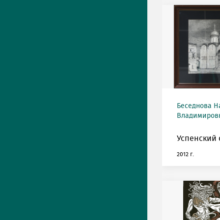
Беседнова Н
Владимировна
Успенский 
2012 г.