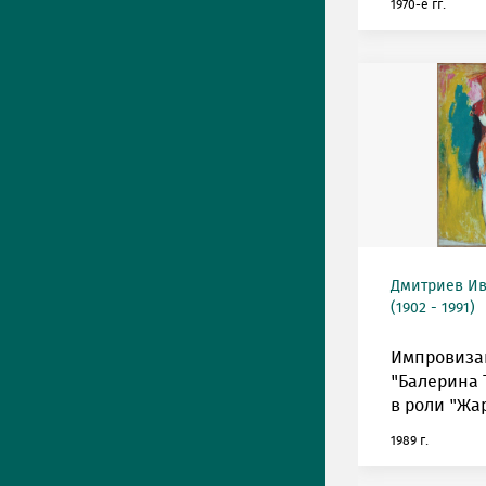
1970-е гг.
Дмитриев Ив
(1902 - 1991)
Импровиза
"Балерина 
в роли "Жа
1989 г.