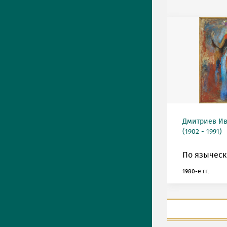
Дмитриев Ив
(1902 - 1991)
По языческ
1980-е гг.