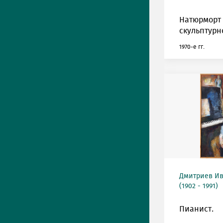
Натюрморт 
скульптурн
1970-е гг.
Дмитриев Ив
(1902 - 1991)
Пианист.