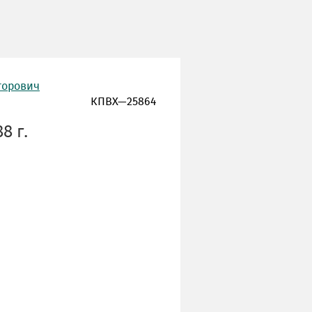
горович
КПВХ—25864
8 г.