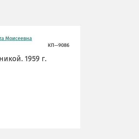
та Моисеевна
КП—9086
икой. 1959 г.