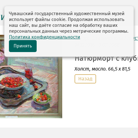
Чувашский государственный художественный музей
ги выставок
использует файлы cookie. Продолжая использовать
наш сайт, вы даёте согласие на обработку ваших
персональных данных через метрические программы.
Политика конфиденциальности
автор: Спиридонова Авгус
24.12.1916—27.01.1988
Принять
Натюрморт с клубн
Холст
, масло. 66,5 х 81,5
Назад