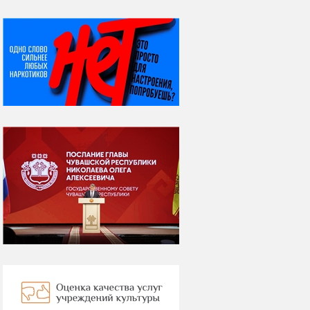
НИ ДНЯ БЕЗ ДАТЫ...
07 августа
Я встретил вас – и
всё былое...