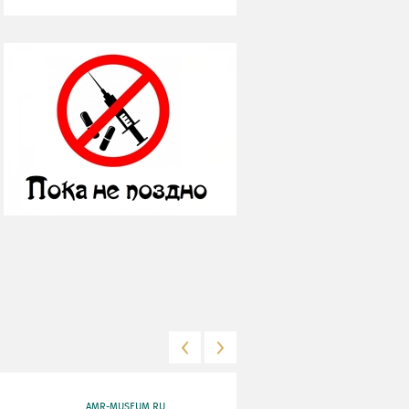
AMR-MUSEUM.RU
WWW.MKRF.RU