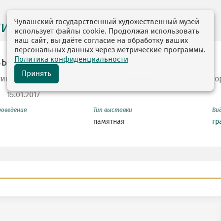
Чувашский государственный художественный музей
ги выставок
использует файлы cookie. Продолжая использовать
наш сайт, вы даёте согласие на обработку ваших
персональных данных через метрические программы.
Политика конфиденциальности
зы Родины
Принять
тию художников-педагогов А.М. Спиридоновой и П.Г. Григ
6—15.01.2017
роведения
Тип выставки
Ви
памятная
гр