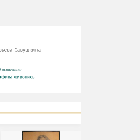
орьева-Савушкина
д источника
афика
живопись