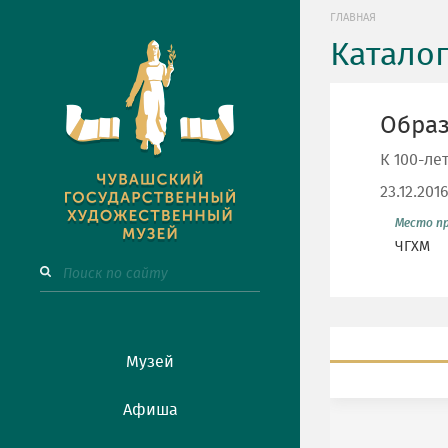
ГЛАВНАЯ
Катало
Обра
К 100-ле
23.12.201
Место п
ЧГХМ
Музей
Афиша