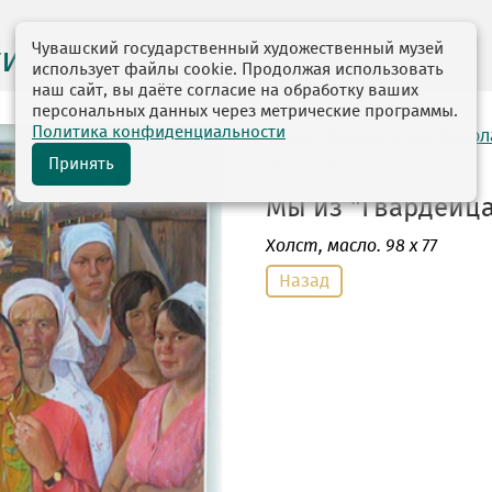
Чувашский государственный художественный музей
ги выставок
использует файлы cookie. Продолжая использовать
наш сайт, вы даёте согласие на обработку ваших
персональных данных через метрические программы.
Политика конфиденциальности
автор: Карачарсков Нико
14.02.1935
Принять
Мы из "Гвардейца"
Холст
, масло. 98 х 77
Назад