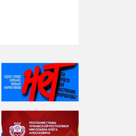
НИ ДНЯ БЕЗ ДАТЫ...
07 августа
Я встретил вас – и
всё былое...