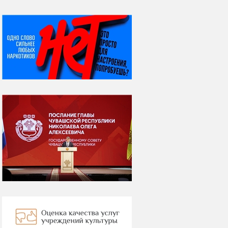
НИ ДНЯ БЕЗ ДАТЫ...
07 августа
Я встретил вас – и
всё былое...