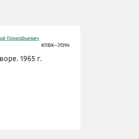
лай Прокофьевич
КПВХ—31294
оре. 1965 г.