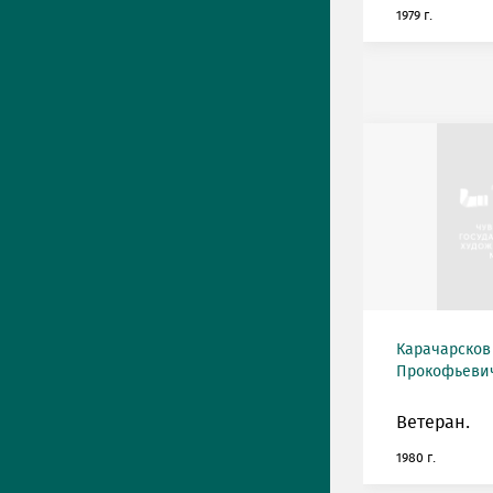
1979 г.
Карачарсков
Прокофьевич 
Ветеран.
1980 г.