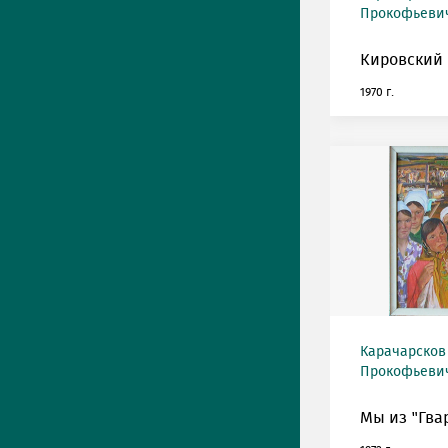
Прокофьевич 
Кировский 
1970 г.
Карачарсков
Прокофьевич 
Мы из "Гва