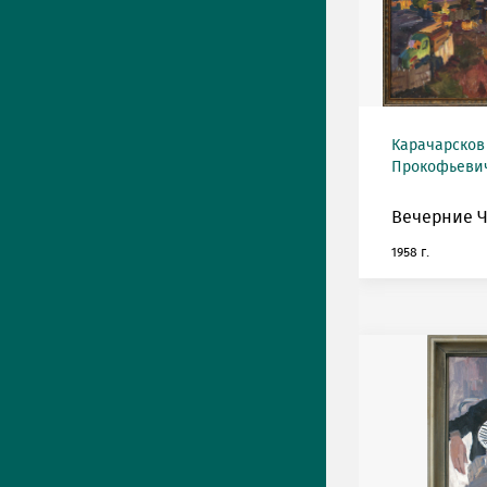
Карачарсков
Прокофьевич 
Вечерние Ч
1958 г.