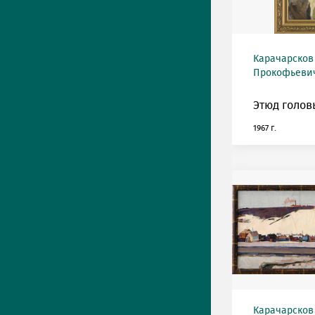
Карачарсков
Прокофьевич 
Этюд голов
1967 г.
Карачарсков