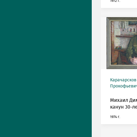
1972 г.
Карачарсков
Прокофьевич 
Михаил Ди
канун 30-л
1974 г.