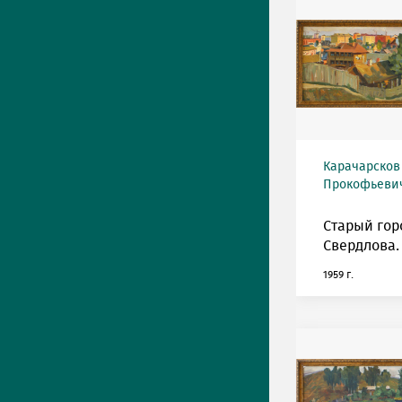
Карачарсков
Прокофьевич 
Старый гор
Свердлова.
1959 г.