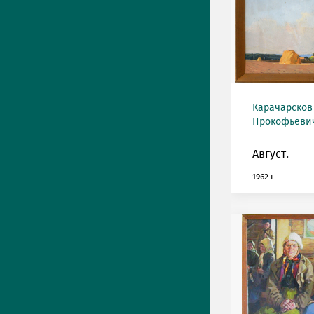
Карачарсков
Прокофьевич 
Август.
1962 г.