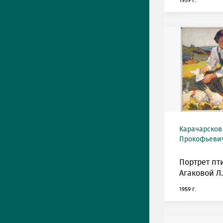
1959 г.
Карачарсков
Прокофьевич 
Портрет п
Агаковой Л.
1959 г.