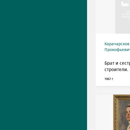
Карачарсков
Прокофьевич 
Брат и сест
строители.
1967 г.