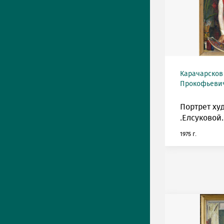
Карачарсков
Прокофьевич 
Портрет ху
.Елсуковой.
1975 г.