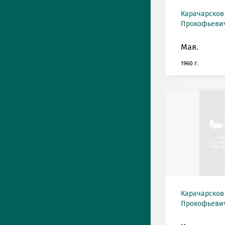
Карачарсков
Прокофьевич 
Мая.
1960 г.
Карачарсков
Прокофьевич 