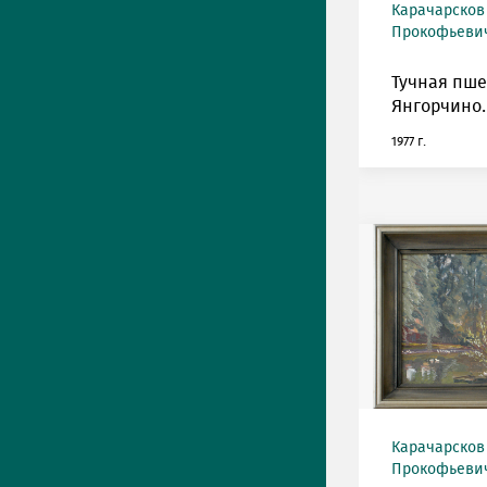
Карачарсков
Прокофьевич 
Тучная пш
Янгорчино.
1977 г.
Карачарсков
Прокофьевич 