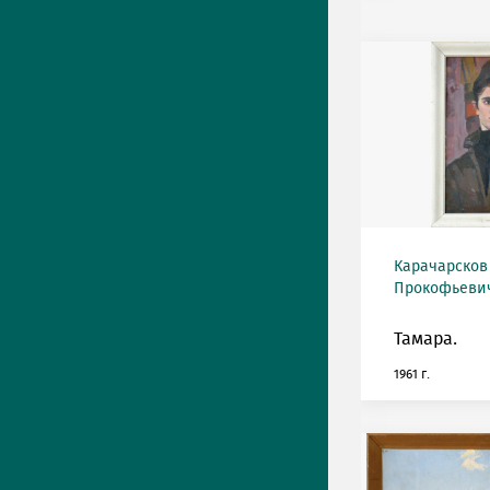
Карачарсков
Прокофьевич 
Тамара.
1961 г.