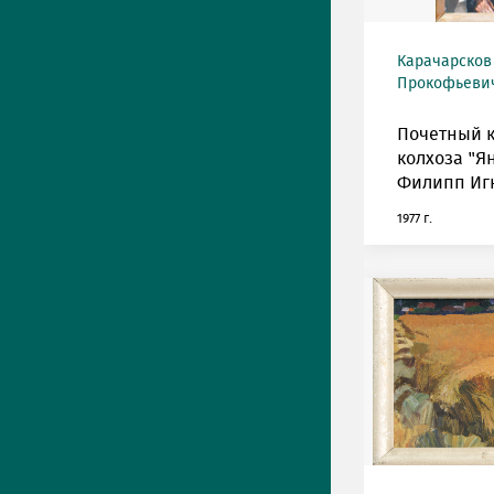
Карачарсков
Прокофьевич 
Почетный 
колхоза "Я
Филипп Иг
1977 г.