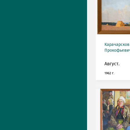
Карачарсков
Прокофьевич 
Август.
1962 г.