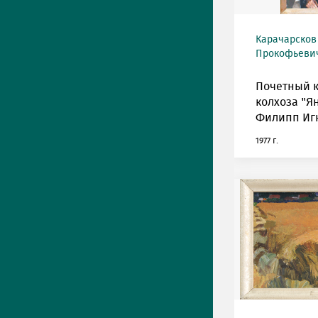
Карачарсков
Прокофьевич 
Почетный 
колхоза "Я
Филипп Иг
1977 г.