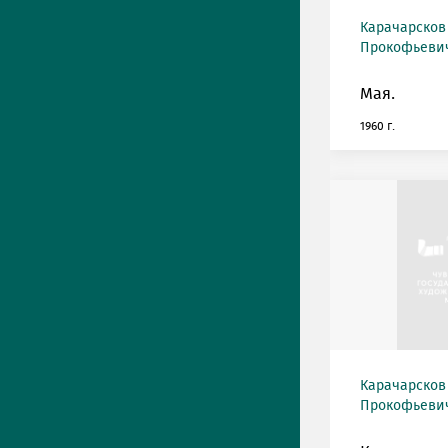
Карачарсков
Прокофьевич 
Мая.
1960 г.
Карачарсков
Прокофьевич 