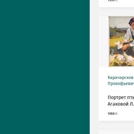
1959 г.
Карачарсков
Прокофьевич 
Портрет п
Агаковой Л.
1959 г.