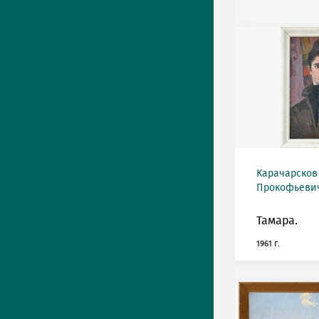
Карачарсков
Прокофьевич 
Тамара.
1961 г.