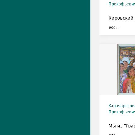
Прокофьевич 
Кировский 
1970 г.
Карачарсков
Прокофьевич 
Мы из "Гва