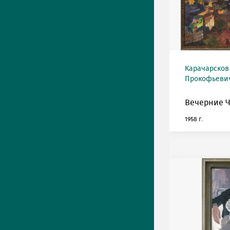
Карачарсков
Прокофьевич 
Вечерние Ч
1958 г.