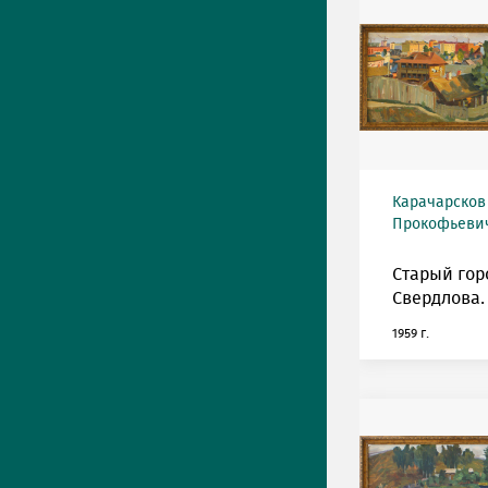
Карачарсков
Прокофьевич 
Старый гор
Свердлова.
1959 г.