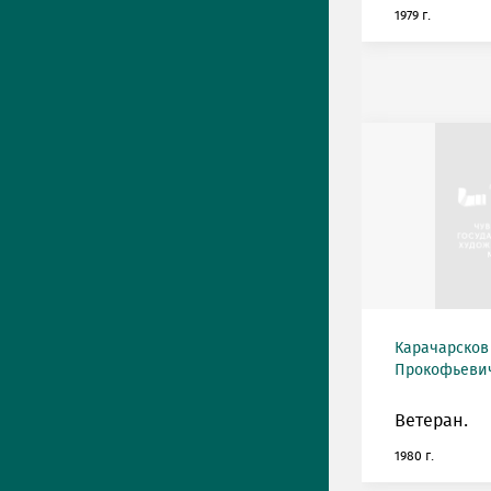
1979 г.
Карачарсков
Прокофьевич 
Ветеран.
1980 г.