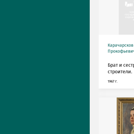
Карачарсков
Прокофьевич 
Брат и сест
строители.
1967 г.