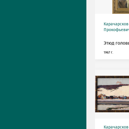
Карачарсков
Прокофьевич 
Этюд голов
1967 г.
Карачарсков