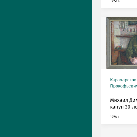
1972 г.
Карачарсков
Прокофьевич 
Михаил Ди
канун 30-л
1974 г.