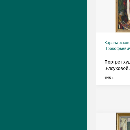
Карачарсков
Прокофьевич 
Портрет ху
.Елсуковой.
1975 г.