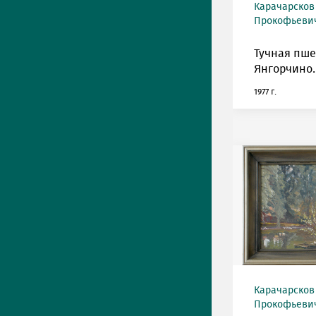
Карачарсков
Прокофьевич 
Тучная пш
Янгорчино.
1977 г.
Карачарсков
Прокофьевич 