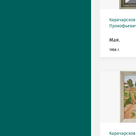
Карачарсков
Прокофьевич 
Мая.
1958 г.
Карачарсков