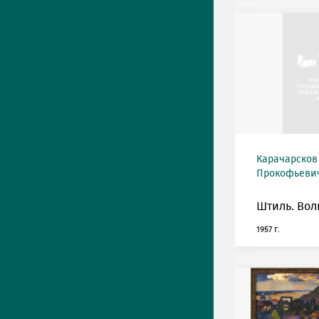
Карачарсков
Прокофьевич 
Штиль. Вол
1957 г.