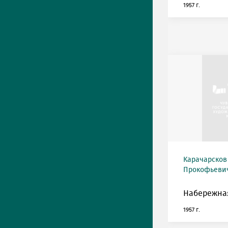
1957 г.
Карачарсков
Прокофьевич 
Набережная
1957 г.