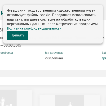
Чувашский государственный художественный музей
ги выставок
использует файлы cookie. Продолжая использовать
наш сайт, вы даёте согласие на обработку ваших
персональных данных через метрические программы.
Политика конфиденциальности
ь и боль моя, Россия-2
Принять
тию Заслуженного художника РФ Николая Прокофьевича К
5—08.03.2015
роведения
Тип выставки
Ви
юбилейная
гр