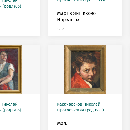
Прокофьевич (род. 1935)
 Николай
(род.1935)
Март в Яншихово
Норвашах.
1957 г.
 Николай
Карачарсков Николай
(род.1935)
Прокофьевич (род.1935)
Мая.