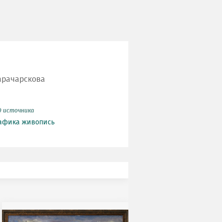
арачарскова
д источника
афика
живопись