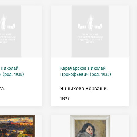
 Николай
Карачарсков Николай
(род. 1935)
Прокофьевич (род. 1935)
га.
Яншихово Норваши.
1957 г.