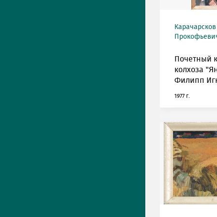
Карачарсков
Прокофьевич 
Почетный 
колхоза "Я
Филипп Иг
1977 г.