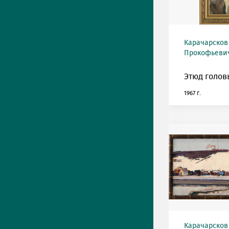
Карачарсков
Прокофьевич 
Этюд голов
1967 г.
Карачарсков