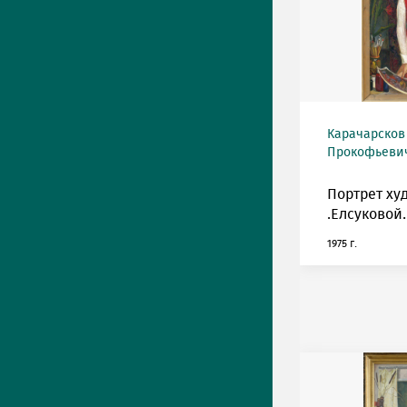
Карачарсков
Прокофьевич 
Портрет ху
.Елсуковой.
1975 г.