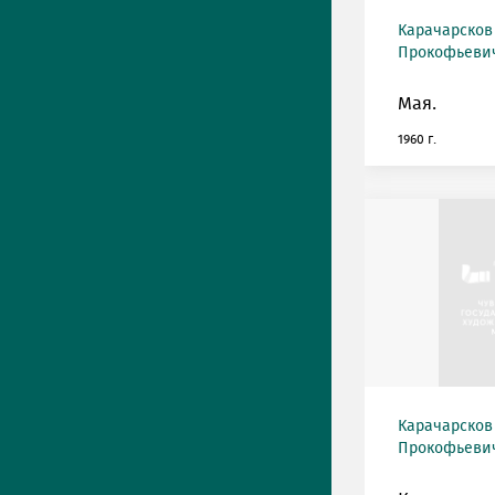
Карачарсков
Прокофьевич 
Мая.
1960 г.
Карачарсков
Прокофьевич 