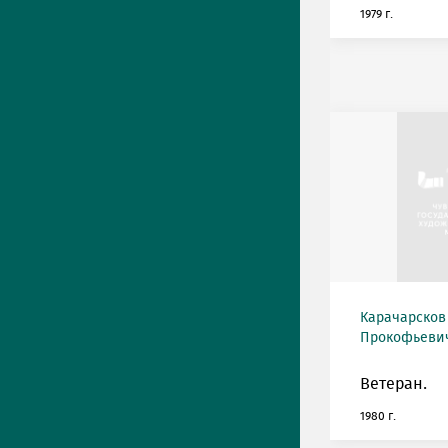
1979 г.
Карачарсков
Прокофьевич 
Ветеран.
1980 г.