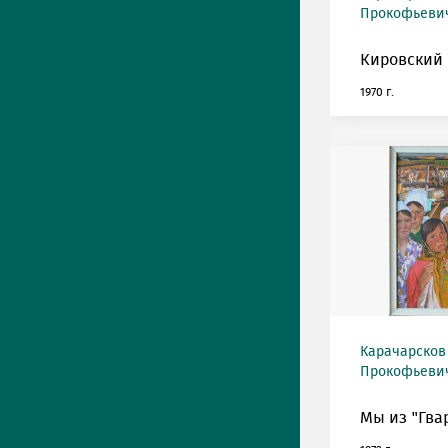
Прокофьевич 
Кировский 
1970 г.
Карачарсков
Прокофьевич 
Мы из "Гва