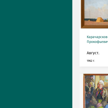
Карачарсков
Прокофьевич 
Август.
1962 г.