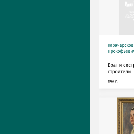
Карачарсков
Прокофьевич 
Брат и сест
строители.
1967 г.