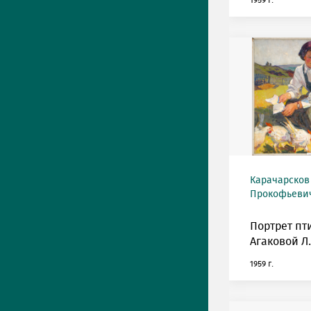
1959 г.
Карачарсков
Прокофьевич 
Портрет п
Агаковой Л.
1959 г.