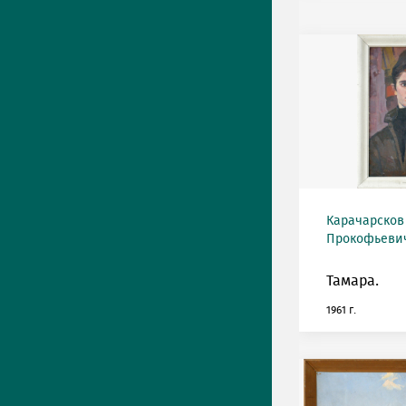
Карачарсков
Прокофьевич 
Тамара.
1961 г.