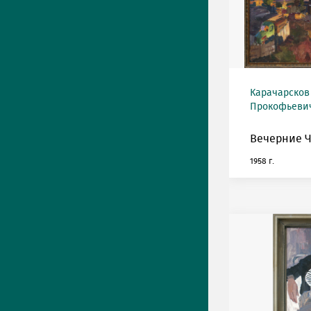
Карачарсков
Прокофьевич 
Вечерние Ч
1958 г.