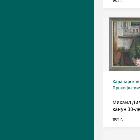
1972 г.
Карачарсков
Прокофьевич 
Михаил Ди
канун 30-л
1974 г.