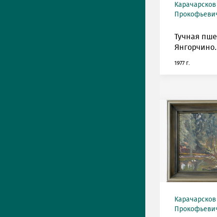
Карачарсков
Прокофьевич 
Тучная пш
Янгорчино.
1977 г.
Карачарсков
Прокофьевич 