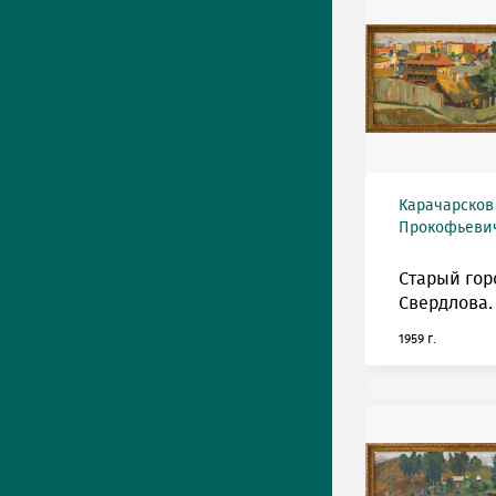
Карачарсков
Прокофьевич 
Старый гор
Свердлова.
1959 г.