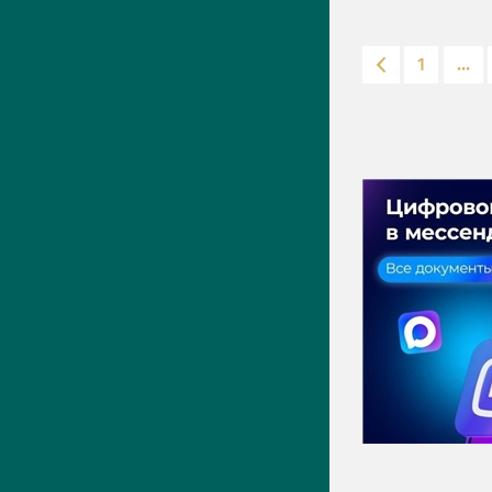
1
...