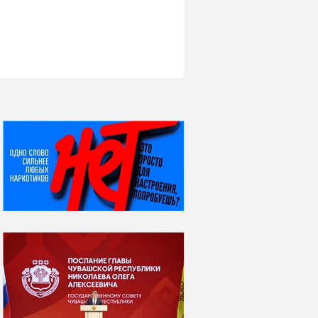
НИ ДНЯ БЕЗ ДАТЫ...
07 августа
Я встретил вас – и
всё былое...