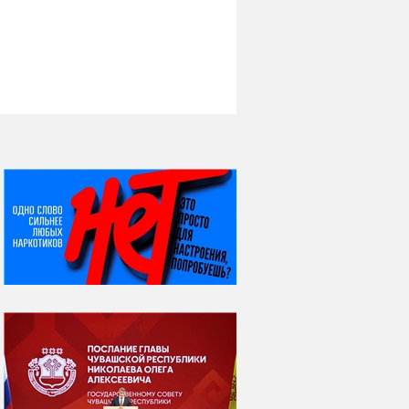
НИ ДНЯ БЕЗ ДАТЫ...
07 августа
Я встретил вас – и
всё былое...