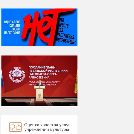
НИ ДНЯ БЕЗ ДАТЫ...
07 августа
Я встретил вас – и
всё былое...