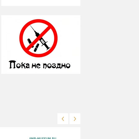
AMR-MUSEUM.RU
WWW.MKRF.RU