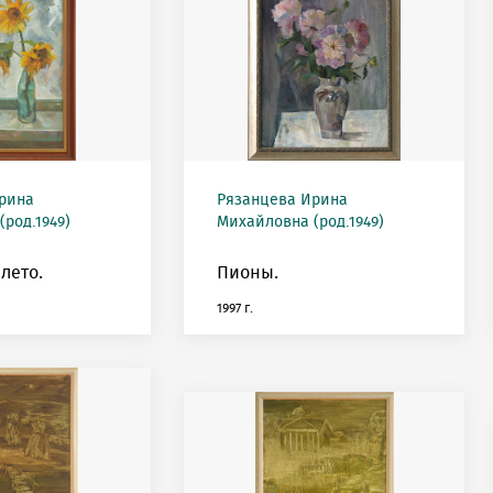
рина
Рязанцева Ирина
род.1949)
Михайловна (род.1949)
лето.
Пионы.
1997 г.