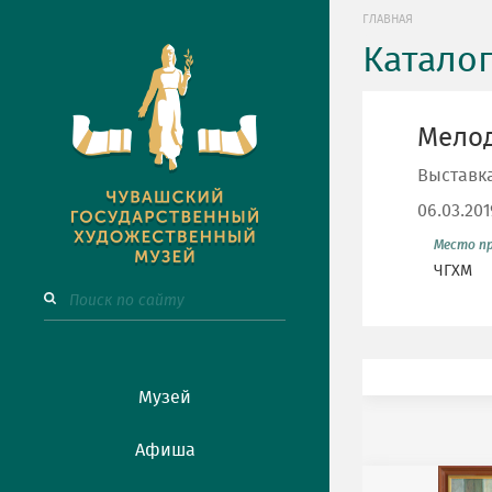
ГЛАВНАЯ
Катало
Мелод
Выставка
06.03.20
Место п
ЧГХМ
Музей
Афиша