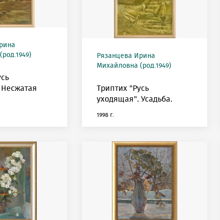
рина
род.1949)
Рязанцева Ирина
Михайловна (род.1949)
усь
 Несжатая
Триптих "Русь
уходящая". Усадьба.
1998 г.