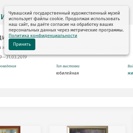
Чувашский государственный художественный музей
ги выставок
использует файлы cookie. Продолжая использовать
наш сайт, вы даёте согласие на обработку ваших
персональных данных через метрические программы.
Политика конфиденциальности
ии цвета
Принять
 живописи И.М. Рязанцевой к 70-летию со дня рождения
19—31.03.2019
роведения
Тип выставки
Ви
юбилейная
жи