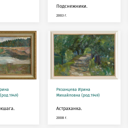
Подснежники.
2003 г.
рина
Рязанцева Ирина
род.1949)
Михайловна (род.1949)
кшага.
Астраханка.
2008 г.