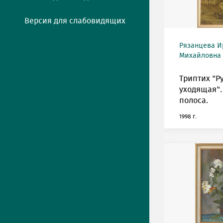
Версия для слабовидящих
Рязанцева И
Михайловна (
Триптих "Р
уходящая".
полоса.
1998 г.