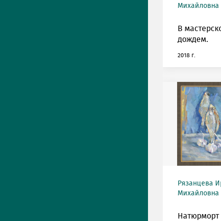
Михайловна (
В мастерск
дождем.
2018 г.
Рязанцева И
Михайловна (
Натюрморт 