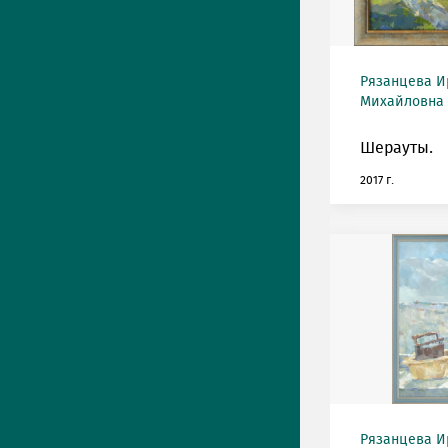
Рязанцева И
Михайловна (
Шерауты.
2017 г.
Рязанцева И