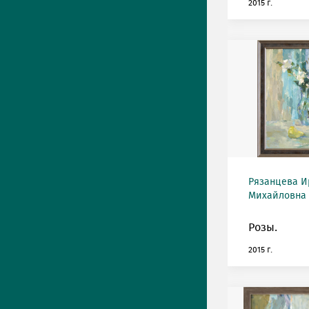
2015 г.
Рязанцева И
Михайловна (
Розы.
2015 г.