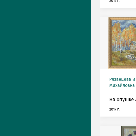
2017 г.
Рязанцева И
Михайловна (
На опушке 
2017 г.