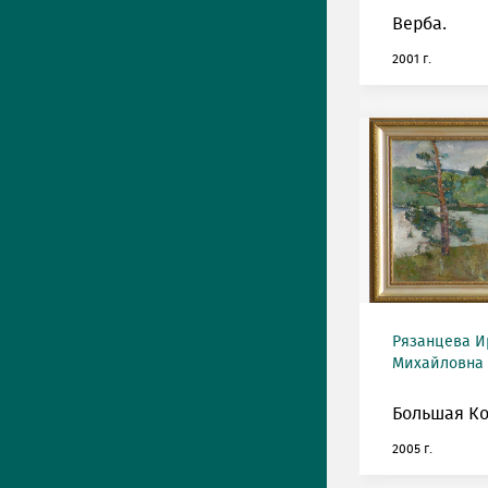
Верба.
2001 г.
Рязанцева И
Михайловна (
Большая Ко
2005 г.