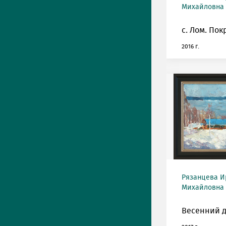
Михайловна (
с. Лом. Пок
2016 г.
Рязанцева И
Михайловна (
Весенний д