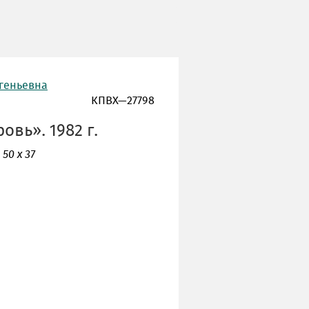
вгеньевна
КПВХ—27798
овь». 1982 г.
50 x 37