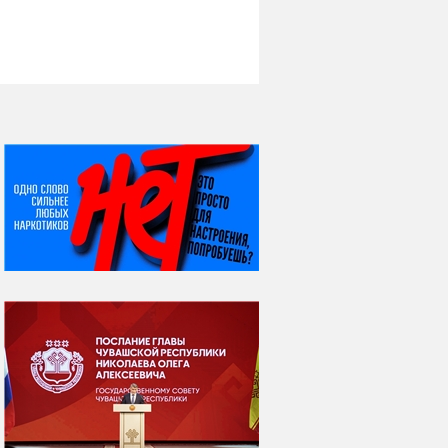
НИ ДНЯ БЕЗ ДАТЫ...
07 августа
Я встретил вас – и
всё былое...