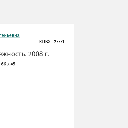
вгеньевна
КПВХ—27771
жность. 2008 г.
 60 х 45