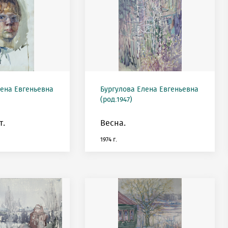
лена Евгеньевна
Бургулова Елена Евгеньевна
(род.1947)
т.
Весна.
1974 г.