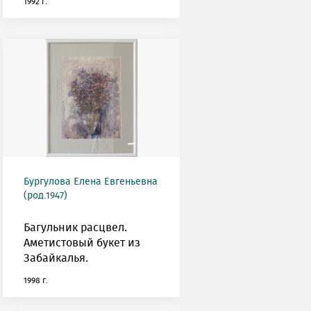
1992 г.
Бургулова Елена Евгеньевна
(род.1947)
Багульник расцвел.
Аметистовый букет из
Забайкалья.
1998 г.