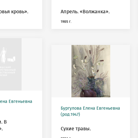
овья кровь».
Апрель. «Волжанка».
1985 г.
лена Евгеньевна
Бургулова Елена Евгеньевна
(род.1947)
. В
».
Сухие травы.