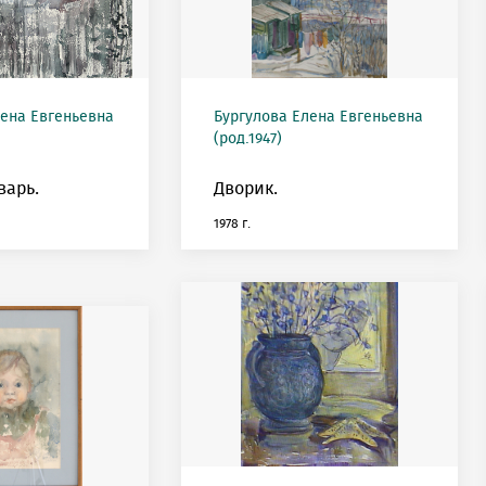
лена Евгеньевна
Бургулова Елена Евгеньевна
(род.1947)
варь.
Дворик.
1978 г.