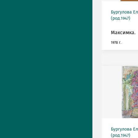
Бургулова Е
(род.1947)
Максимка.
1978 г.
Бургулова Е
(род.1947)