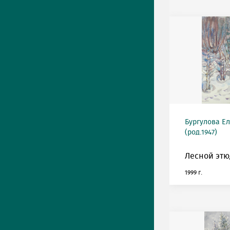
Бургулова Е
(род.1947)
Лесной этю
1999 г.