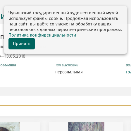
Чувашский государственный художественный музей
ги выставок
использует файлы cookie. Продолжая использовать
наш сайт, вы даёте согласие на обработку ваших
персональных данных через метрические программы.
Политика конфиденциальности
 прекрасные порывы
Принять
ию Елены Бургуловой
8—13.05.2018
роведения
Тип выставки
Ви
персональная
гр