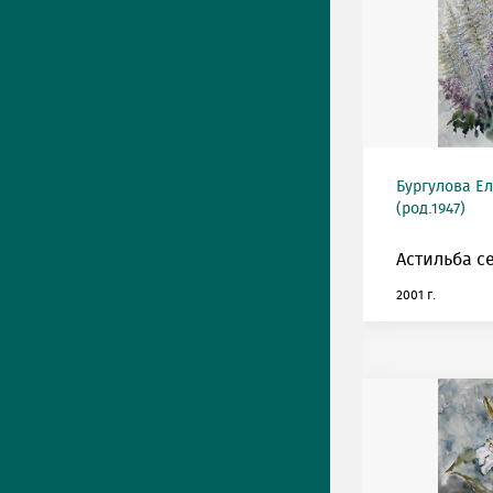
Бургулова Е
(род.1947)
Астильба с
2001 г.