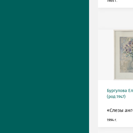
1985 г.
Бургулова Е
(род.1947)
«Слезы анг
1994 г.