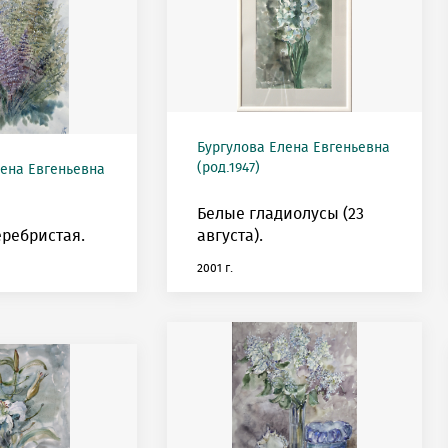
Бургулова Елена Евгеньевна
(род.1947)
лена Евгеньевна
Белые гладиолусы (23
еребристая.
августа).
2001 г.