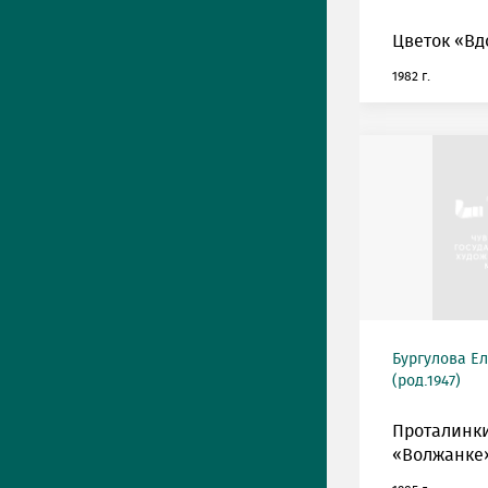
Цветок «Вд
1982 г.
Бургулова Е
(род.1947)
Проталинки
«Волжанке