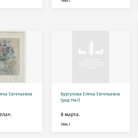
1986 г.
лена Евгеньевна
Бургулова Елена Евгеньевна
(род.1947)
ела».
8 марта.
1994 г.