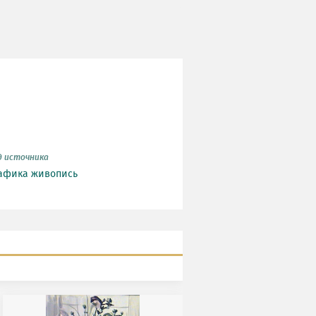
д источника
афика
живопись