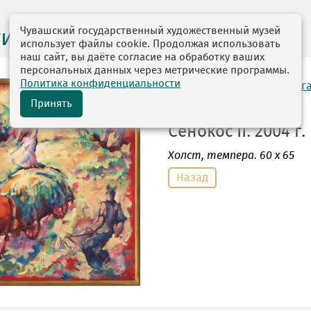
Чувашский государственный художественный музей
ги выставок
использует файлы cookie. Продолжая использовать
наш сайт, вы даёте согласие на обработку ваших
персональных данных через метрические программы.
Политика конфиденциальности
автор: Саляхов Рабис Ма
10.12.1958
Принять
Сенокос II. 2004 г.
Холст
, темпера. 60 х 65
Назад