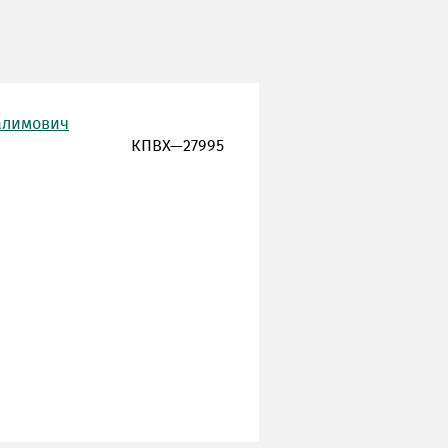
галимович
КПВХ—27995