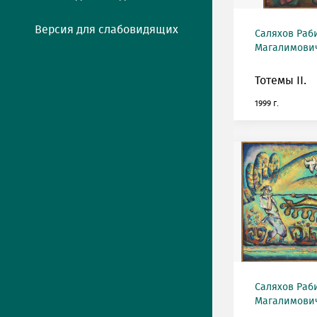
Версия для слабовидящих
Саляхов Раб
Магалимович
Тотемы II.
1999 г.
Саляхов Раб
Магалимович