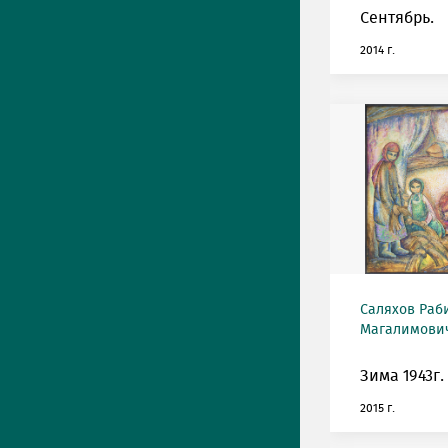
Сентябрь.
2014 г.
Саляхов Раб
Магалимович
Зима 1943г.
2015 г.