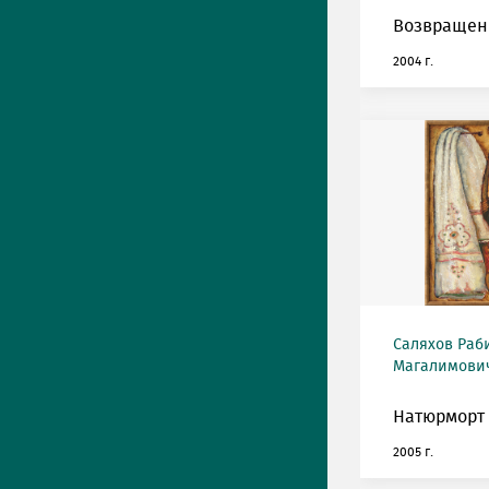
Возвращен
2004 г.
Саляхов Раб
Магалимович
Натюрморт 
2005 г.