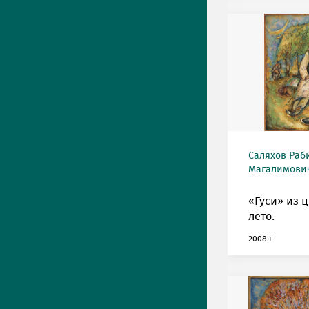
Саляхов Раб
Магалимович
«Гуси» из 
лето.
2008 г.