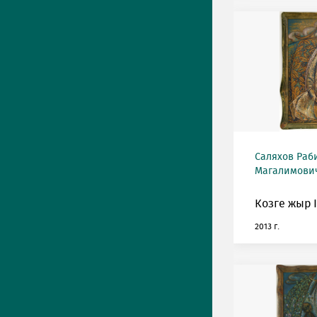
Саляхов Раб
Магалимович
Козге жыр I
2013 г.