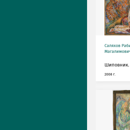
Саляхов Раб
Магалимович
Шиповник.
2008 г.