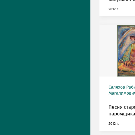
2012 г.
Саляхов Раб
Магалимович
Песня стар
паромщика
2012 г.