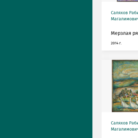
Саляхов Раб
Магалимович
Мерзлая ря
2014 г.
Саляхов Раб
Магалимович