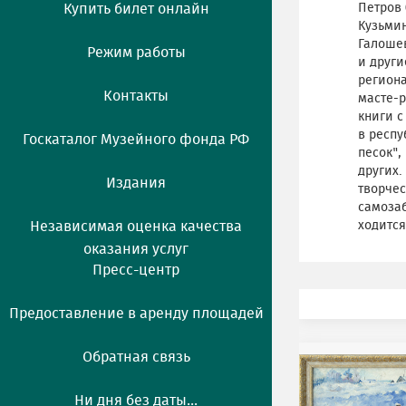
Купить билет онлайн
Петров 
Кузьмин
Галошев
Режим работы
и други
региона
Контакты
масте-р
книги 
в респу
Госкаталог Музейного фонда РФ
песок",
других.
Издания
творчес
самозаб
Независимая оценка качества
ходится
оказания услуг
Пресс-центр
Предоставление в аренду площадей
Обратная связь
Ни дня без даты...