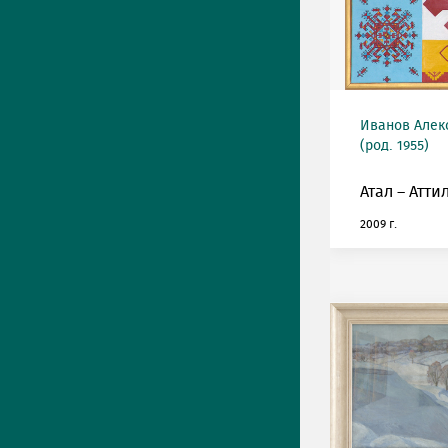
Иванов Алек
(род. 1955)
Атал – Атти
2009 г.