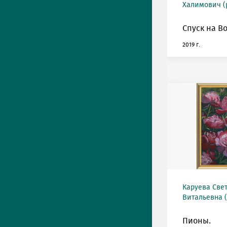
Халимович (р
Спуск на Во
2019 г.
Каруева Све
Витальевна (
Пионы.