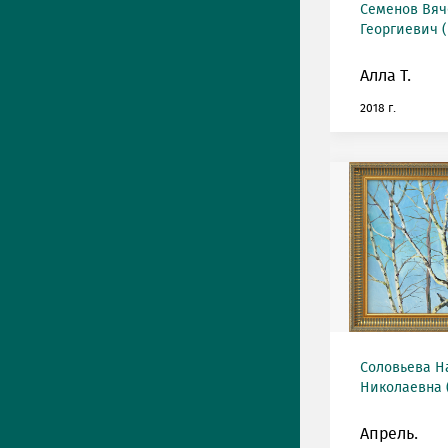
Семенов Вяч
Георгиевич (
Алла Т.
2018 г.
Соловьева Н
Николаевна (
Апрель.