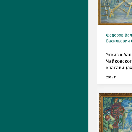
Федоров Вал
Васильевич (
Эскиз к бал
Чайковско
красавица»
2015 г.