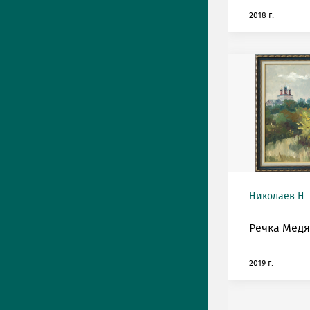
2018 г.
Николаев Н.
Речка Медя
2019 г.