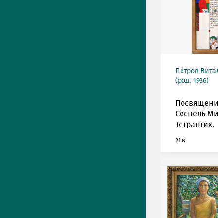
Петров Вита
(род. 1936)
Посвящение
Сеспель М
Тетраптих.
21 в.