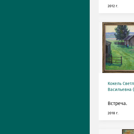
2012 г.
Кокель Свет
Васильевна (
Встреча.
2018 г.