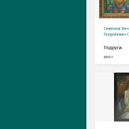
Семенов Вяч
Георгиевич (
Подруги.
2013 г.