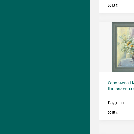
2013 г.
Соловьева Н
Николаевна (
Радость.
2015 г.