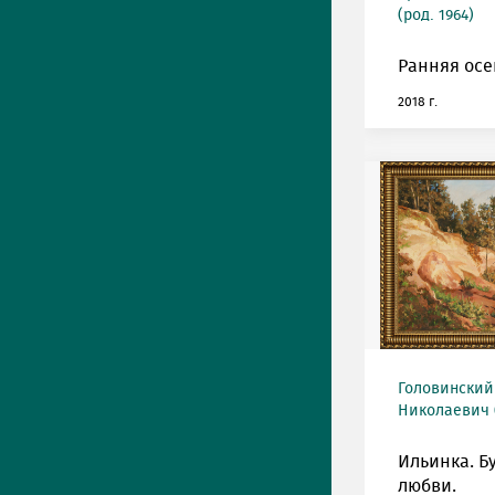
(род. 1964)
Ранняя осе
2018 г.
Головинский
Николаевич (
Ильинка. Б
любви.