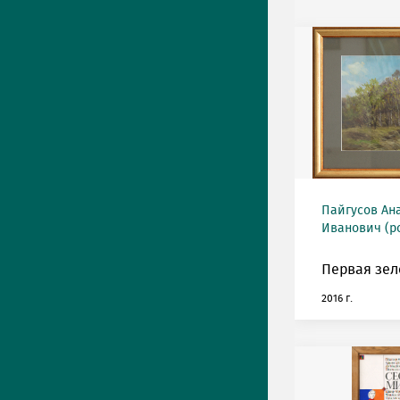
Пайгусов Ан
Иванович (ро
Первая зел
2016 г.