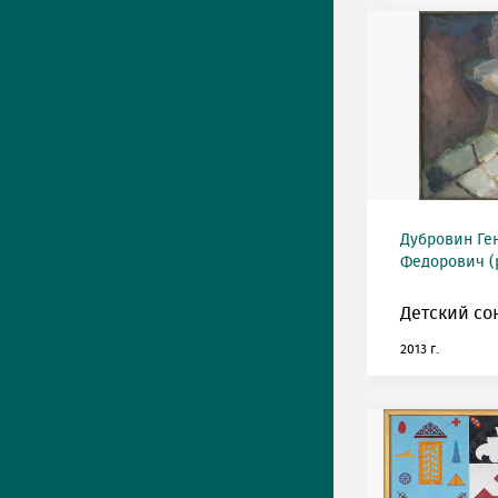
Дубровин Ге
Федорович (р
Детский со
2013 г.