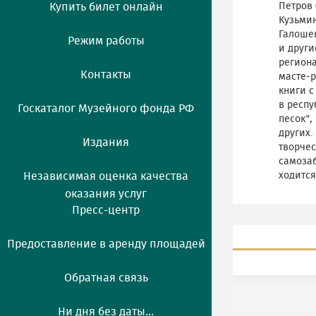
Купить билет онлайн
Петров 
Кузьмин
Галошев
Режим работы
и други
региона
Контакты
масте-р
книги 
в респу
Госкаталог Музейного фонда РФ
песок",
других.
Издания
творчес
самозаб
Независимая оценка качества
ходится
оказания услуг
Пресс-центр
Предоставление в аренду площадей
Обратная связь
Ни дня без даты...