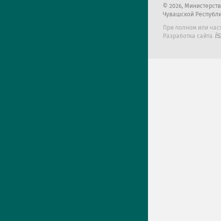
2026
, Министерст
Чувашской Республ
При полном или час
Разработка сайта