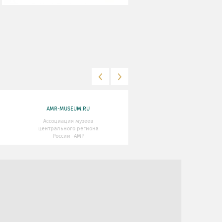
AMR-MUSEUM.RU
WWW.MKRF.RU
Ассоциация музеев
Министерство Культуры
центрального региона
Российской Федерации
России -АМР