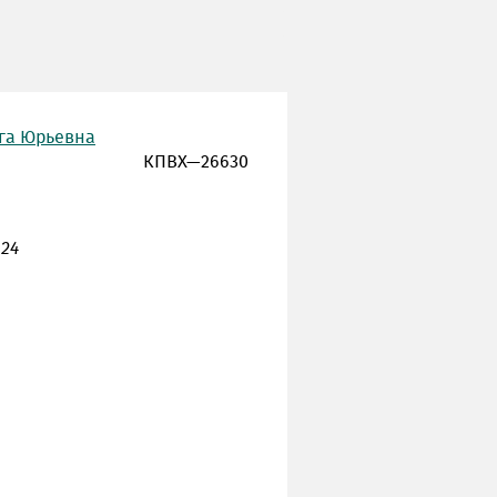
ьга Юрьевна
КПВХ—26630
 24