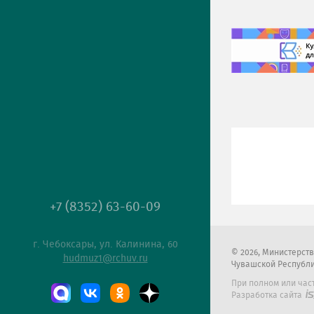
+7 (8352) 63-60-09
г. Чебоксары, ул. Калинина, 60
2026
, Министерст
hudmuz1@rchuv.ru
Чувашской Республ
При полном или час
Разработка сайта