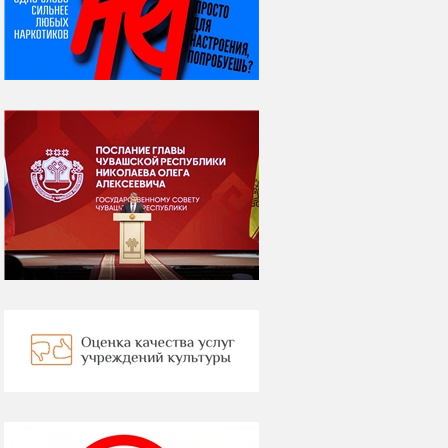
Яков Яковлевич
Вебер