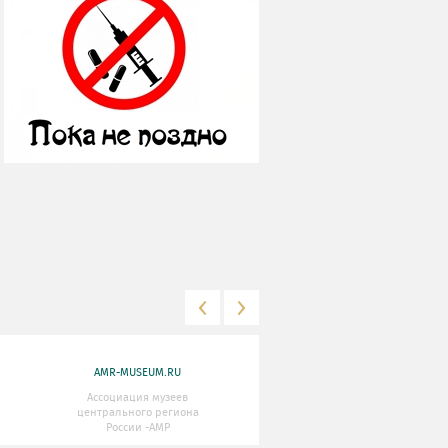
AMR-MUSEUM.RU
WWW.MKRF.RU
Ассоциация музеев
Министерство Культуры
центрального региона
Российской Федерации
России -АМР