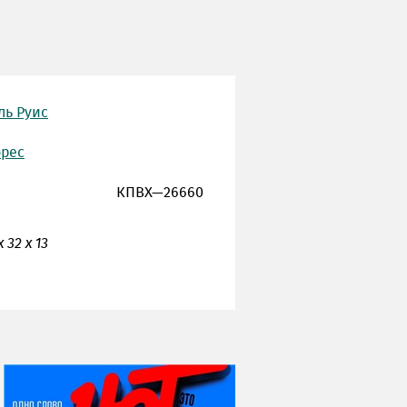
ль Руис
орес
КПВХ—26660
 32 х 13
НИ ДНЯ БЕЗ ДАТЫ...
06 августа