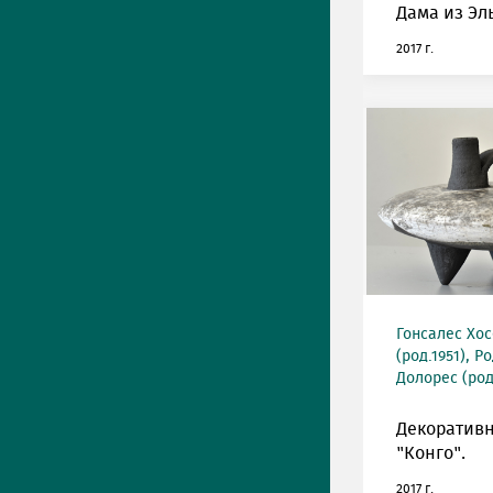
Дама из Эл
2017 г.
Гонсалес Хос
(род.1951), 
Долорес (род
Декоративн
"Конго".
2017 г.