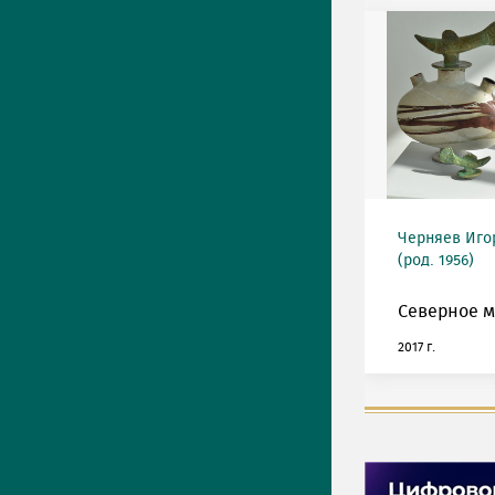
Черняев Иго
(род. 1956)
Северное м
2017 г.