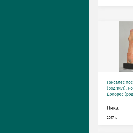
Гонсалес Хос
(род.1951), 
Долорес (род
Ника.
2017 г.