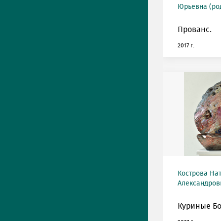
Юрьевна (род
Прованс.
2017 г.
Кострова На
Александровн
Куриные Бо