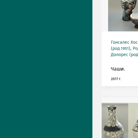
Гонсалес Хос
(род.1951), 
Долорес (род
Чаши.
2017 г.