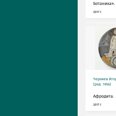
Ботаника».
2017 г.
Черняев Иго
(род. 1956)
Афродита.
2017 г.