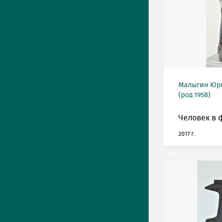
Малыгин Юр
(род.1958)
Человек в 
2017 г.