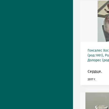
Гонсалес Хос
(род.1951), 
Долорес (род
Сердце.
2017 г.