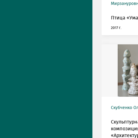
Мирзануров
Птица «Ума
2017 г.
Скубченко Ол
Скульптурн
композици
«Архитекту