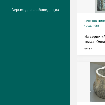
Версия для слабовидящих
Бекетов Ник
(род. 1955)
Из серии «
тела». Одеж
2017 г.