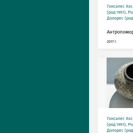
Гонсалес Хос
(род.1951), 
Долорес (род
Антропомо
2017 г.
Гонсалес Хос
(род.1951), 
Долорес (род