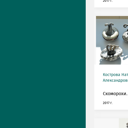
2017 г.
Кострова На
Александровн
Скоморохи.
2017 г.