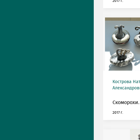
2017 г.
Кострова На
Александровн
Скоморохи.
2017 г.