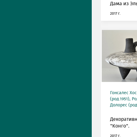
Дама из Эл
2017 г.
Гонсалес Хос
(род.1951), 
Долорес (род
Декоративн
"Конго".
2017 г.