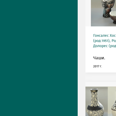
Гонсалес Хос
(род.1951), 
Долорес (род
Чаши.
2017 г.