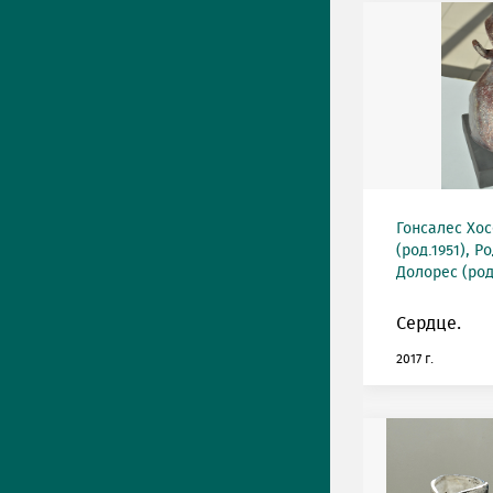
Гонсалес Хос
(род.1951), 
Долорес (род
Сердце.
2017 г.