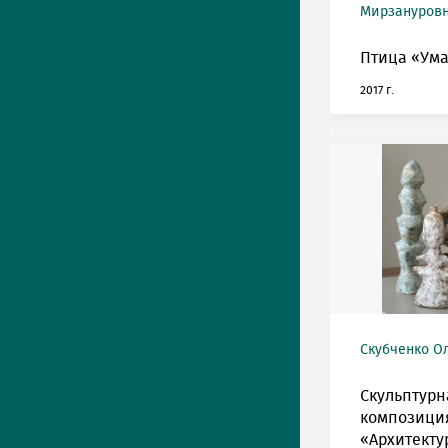
Мирзануров
Птица «Ума
2017 г.
Скубченко Ол
Скульптурн
композици
«Архитекту