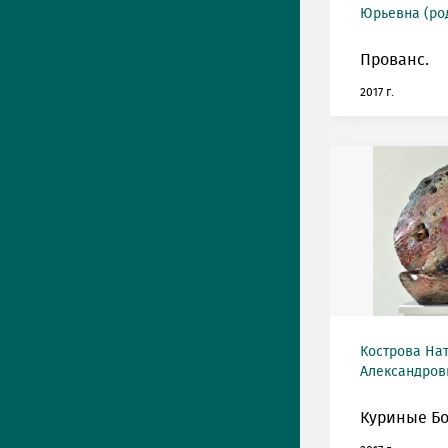
Юрьевна (род
Прованс.
2017 г.
Кострова На
Александровн
Куриные Бо