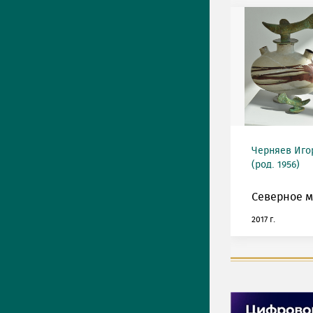
Черняев Иго
(род. 1956)
Северное м
2017 г.