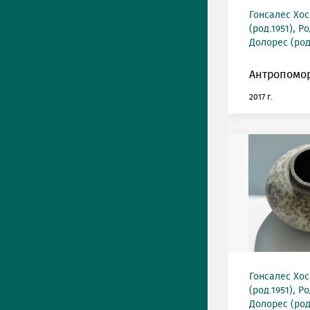
Гонсалес Хос
(род.1951), 
Долорес (род
Антропомо
2017 г.
Гонсалес Хос
(род.1951), 
Долорес (род