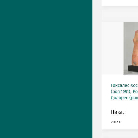
Гонсалес Хос
(род.1951), 
Долорес (род
Ника.
2017 г.