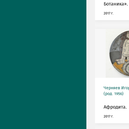
Ботаника».
2017 г.
Черняев Иго
(род. 1956)
Афродита.
2017 г.