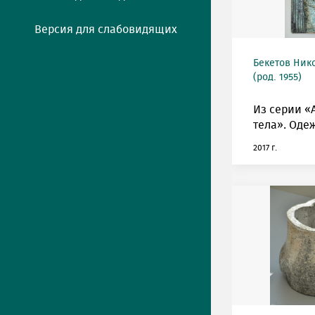
Версия для слабовидящих
Бекетов Ник
(род. 1955)
Из серии «
тела». Одеж
2017 г.