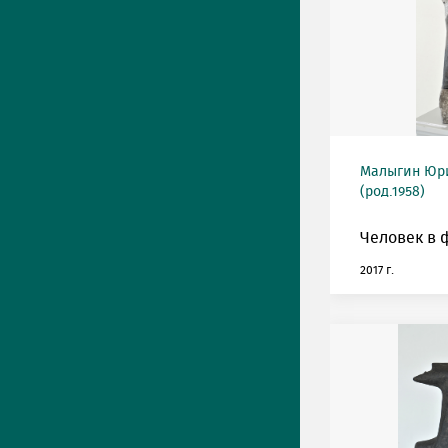
Малыгин Юр
(род.1958)
Человек в 
2017 г.