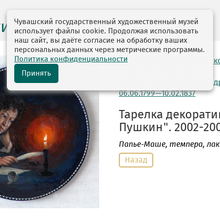
Чувашский государственный художественный музей
ги выставок
использует файлы cookie. Продолжая использовать
наш сайт, вы даёте согласие на обработку ваших
персональных данных через метрические программы.
Политика конфиденциальности
автор: Панин Виктор Алек
01.03.1926—21.09.2009
Принять
модель: Пушкин Александ
06.06.1799—10.02.1837
Тарелка декоратив
Пушкин". 2002-200
Папье-Маше
, темпера, лак.
Назад