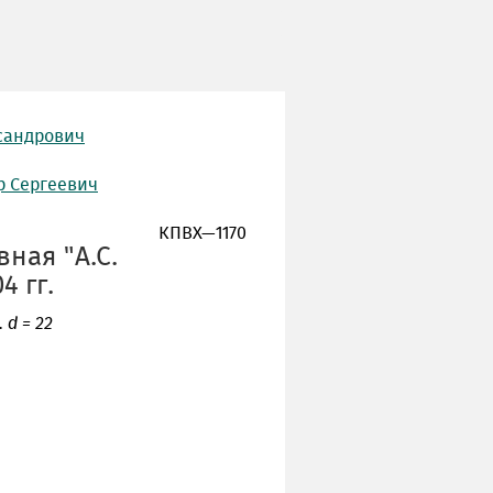
сандрович
р Сергеевич
КПВХ—1170
ная "А.С.
4 гг.
 d = 22