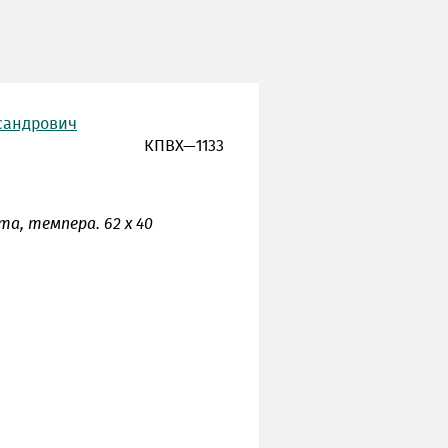
сандрович
КПВХ—1133
ита
, темпера. 62 х 40