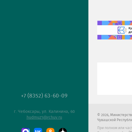
+7 (8352) 63-60-09
г. Чебоксары, ул. Калинина, 60
2026
, Министерст
hudmuz1@rchuv.ru
Чувашской Республ
При полном или час