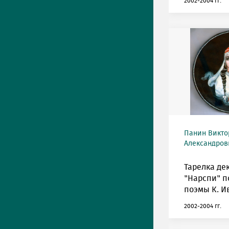
2002-2004 гг.
Панин Викто
Александрови
Тарелка де
"Нарспи" п
поэмы К. И
2002-2004 гг.