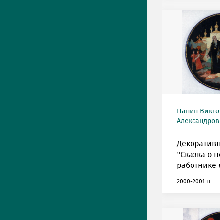
Панин Викто
Александрови
Декоративн
"Сказка о п
работнике 
2000-2001 гг.