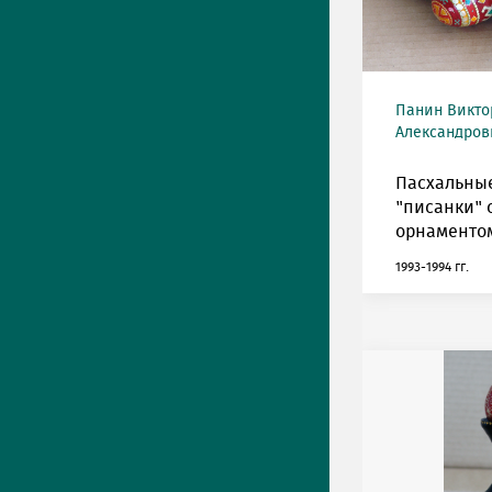
Панин Викто
Александрови
Пасхальны
"писанки" 
орнаменто
1993-1994 гг.