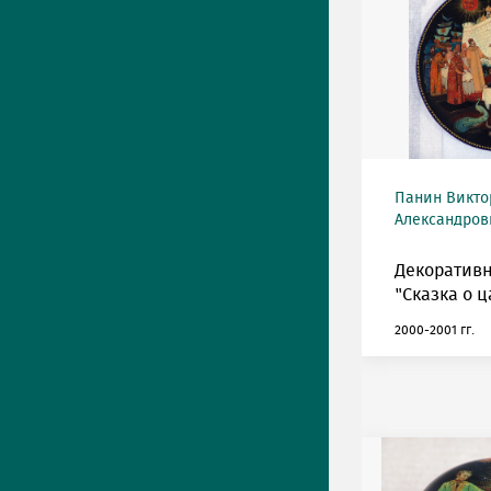
Панин Викто
Александрови
Декоративн
"Сказка о ц
2000-2001 гг.