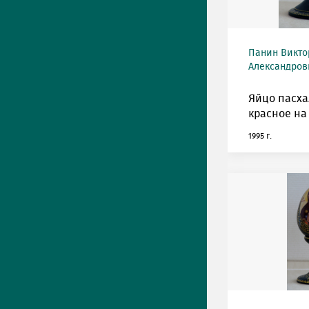
Панин Викто
Александрови
Яйцо пасха
красное на
1995 г.