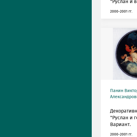
"Руслан и 
2000-2001 гг.
Панин Викто
Александрови
Декоративн
"Руслан и г
Вариант.
2000-2001 гг.