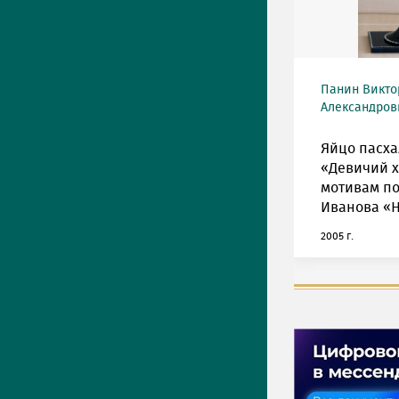
Панин Викто
Александрови
Яйцо пасха
«Девичий х
мотивам по
Иванова «Н
2005 г.