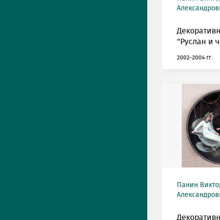
Александрови
Декоративн
"Руслан и 
2002-2004 гг.
Панин Викто
Александрови
Декоративн