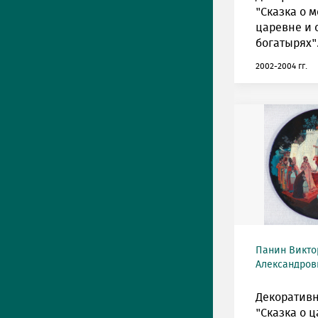
"Сказка о 
царевне и 
богатырях"
2002-2004 гг.
Панин Викто
Александрови
Декоративн
"Сказка о ц