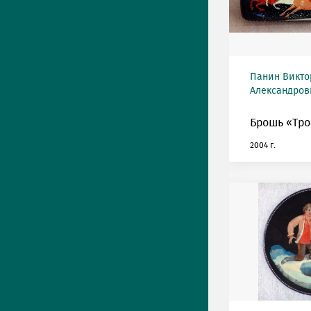
Панин Викто
Александрови
Брошь «Тро
2004 г.