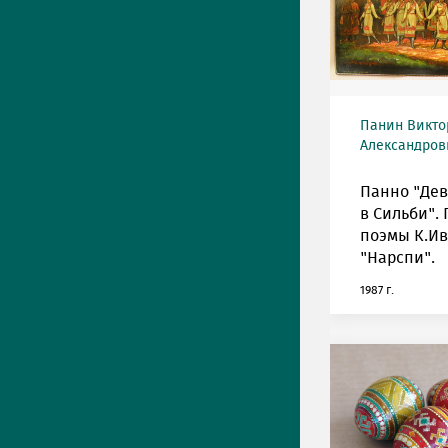
Панин Викто
Александрови
Панно "Дев
в Сильби".
поэмы К.И
"Нарспи".
1987 г.