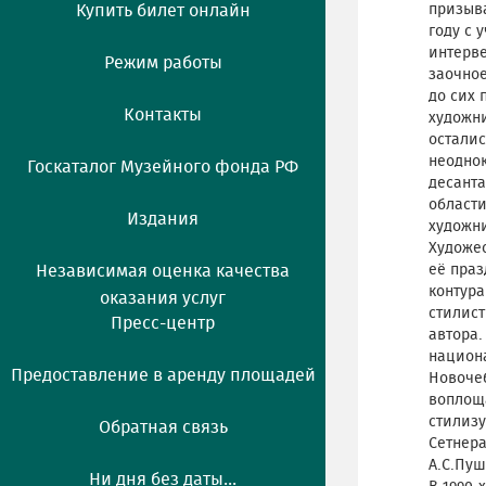
Купить билет онлайн
призыва
году с 
интерве
Режим работы
заочное
до сих 
Контакты
художни
осталис
неоднок
Госкаталог Музейного фонда РФ
десанта
области
Издания
художни
Художес
Независимая оценка качества
её пра
контура
оказания услуг
стилис
Пресс-центр
автора.
национа
Предоставление в аренду площадей
Новочеб
воплоща
стилизу
Обратная связь
Сетнера
А.С.Пуш
Ни дня без даты...