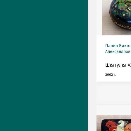
Панин Викто
Александрови
Шкатулка «
2002 г.