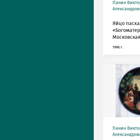
Панин Викто
Александрови
Яйцо пасха
«Богоматер
Московская
1996 г.
Панин Викто
Александрови