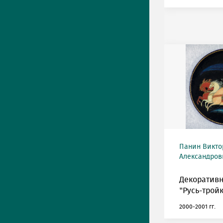
Панин Викто
Александрови
Декоративн
"Русь-тройк
2000-2001 гг.