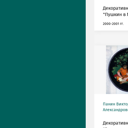
Декоративн
"Пушкин в 
2000-2001 гг.
Панин Викто
Александрови
Декоративн